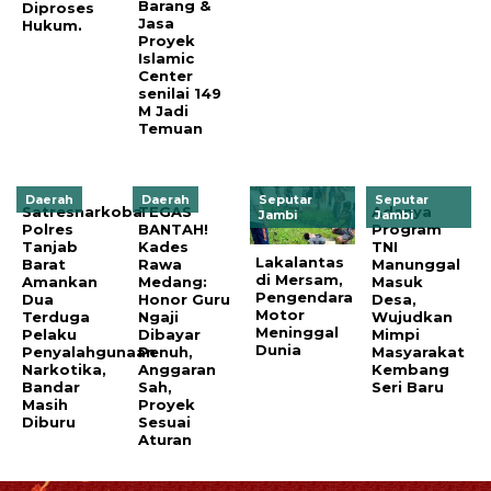
Barang &
Diproses
Jasa
Hukum.
Proyek
Islamic
Center
senilai 149
M Jadi
Temuan
Daerah
Daerah
Seputar
Seputar
Satresnarkoba
TEGAS
Adanya
Jambi
Jambi
Polres
BANTAH!
Program
Tanjab
Kades
TNI
Lakalantas
Barat
Rawa
Manunggal
di Mersam,
Amankan
Medang:
Masuk
Pengendara
Dua
Honor Guru
Desa,
Motor
Terduga
Ngaji
Wujudkan
Meninggal
Pelaku
Dibayar
Mimpi
Dunia
Penyalahgunaan
Penuh,
Masyarakat
Narkotika,
Anggaran
Kembang
Bandar
Sah,
Seri Baru
Masih
Proyek
Diburu
Sesuai
Aturan