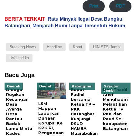
Print
PDF
BERITA TERKAIT
Ratu Minyak Ilegal Desa Bungku
Batanghari, Menjarah Bumi Tanpa Tersentuh Hukum
Breaking News
Headline
Kopri
UIN STS Jambi
Ushuluddin
Baca Juga
Daerah
Daerah
Batanghari
Seputar
Diduga
Bupati
Mhd Fhadil
Jambi
Rugikan
Fadhil
Arief
Keuangan
bersama
Menghadiri
LSM
Desa
Ketua TP –
Pelantikan
Mappan
,Warga
PKK
Ketua TP
Laporkan
Desa
Batanghari
PKK dan
Dugaan
Rantau
Kunjungi
Paud Se-
Korupsi Ke
Badak
RSUD
kabupaten
KPK RI,
Lamo Minta
HAMBA
Batanghari
Pengadaan
Kades
Muarabulian