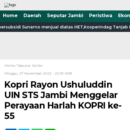
Home
Daerah
Seputar Jambi
Peristiwa
Eko
subsidi Sunarno menjual diatas HET,Kosperindag Tanjab Bar
Home /
Seputar Jambi
Minggu, 27 November 2022 - 22:39 WIB
Kopri Rayon Ushuluddin
UIN STS Jambi Menggelar
Perayaan Harlah KOPRI ke-
55