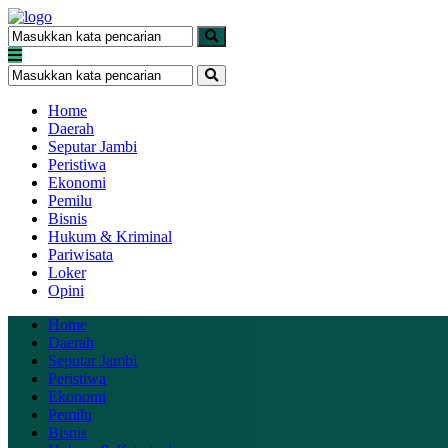
Home
Daerah
Seputar Jambi
Peristiwa
Ekonomi
Pemilu
Bisnis
Hukum & Kriminal
Pariwisata
Loker
Opini
Home
Daerah
Seputar Jambi
Peristiwa
Ekonomi
Pemilu
Bisnis