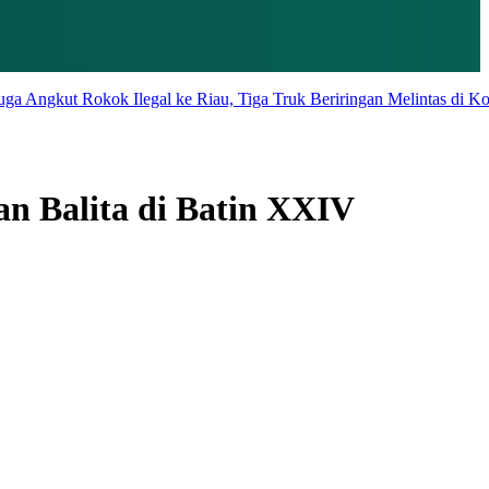
 Rokok Ilegal ke Riau, Tiga Truk Beriringan Melintas di Kota Jam
n Balita di Batin XXIV