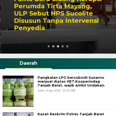
Perumda Tirta Mayang,
ULP Sebut HPS Sucolite
Disusun Tanpa Intervensi
Penyedia
Daerah
Pangkalan LPG bersubsidi Sunarno
menjual diatas HET,Kosperindag
Tanjab Barat, wajib ambil tindakan.
Sabtu, 8 Agu 2026 - 12:45 WIB
Kasat Reskrim Polres Tanjab Barat