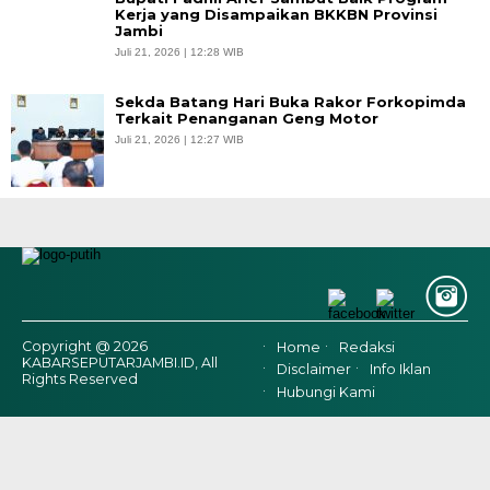
Kerja yang Disampaikan BKKBN Provinsi
Jambi
Juli 21, 2026 | 12:28 WIB
Sekda Batang Hari Buka Rakor Forkopimda
Terkait Penanganan Geng Motor
Juli 21, 2026 | 12:27 WIB
Copyright @ 2026
Home
Redaksi
KABARSEPUTARJAMBI.ID, All
Disclaimer
Info Iklan
Rights Reserved
Hubungi Kami