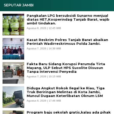
SEPUTAR JAMBI
Pangkalan LPG bersubsidi Sunarno menjual
diatas HET,Kosperindag Tanjab Barat, wajib
ambil tindakan.
Agustus 8, 2026 | 12:45 WIB
Kasat Reskrim Polres Tanjab Barat abaikan
Perintah Wadirreskrimsus Polda Jambi.
Agustus 7, 2026 | 14:39 WIB
Fakta Baru Sidang Korupsi Perumda Tirta
Mayang, ULP Sebut HPS Sucolite Disusun
Tanpa Intervensi Penyedia
Agustus 7, 2026 | 10:15 WIB
Diduga Angkut Rokok Ilegal ke Riau, Tiga
Truk Beriringan Melintas di Kota Jambi,
Muncul Dugaan Keterlibatan Oknum LSM
Agustus 6, 2026 | 17:46 WIB
Program baju sekolah gratis,kalau ada pihak