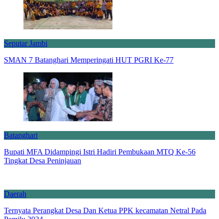
Seputar Jambi
SMAN 7 Batanghari Memperingati HUT PGRI Ke-77
Batanghari
Bupati MFA Didampingi Istri Hadiri Pembukaan MTQ Ke-56
Tingkat Desa Peninjauan
Daerah
Ternyata Perangkat Desa Dan Ketua PPK kecamatan Netral Pada