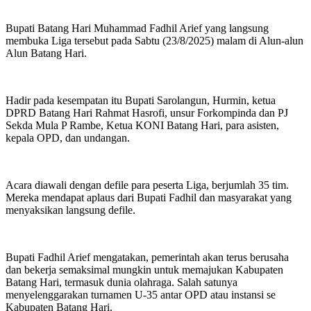
Bupati Batang Hari Muhammad Fadhil Arief yang langsung
membuka Liga tersebut pada Sabtu (23/8/2025) malam di Alun-alun
Alun Batang Hari.
Hadir pada kesempatan itu Bupati Sarolangun, Hurmin, ketua
DPRD Batang Hari Rahmat Hasrofi, unsur Forkompinda dan PJ
Sekda Mula P Rambe, Ketua KONI Batang Hari, para asisten,
kepala OPD, dan undangan.
Acara diawali dengan defile para peserta Liga, berjumlah 35 tim.
Mereka mendapat aplaus dari Bupati Fadhil dan masyarakat yang
menyaksikan langsung defile.
Bupati Fadhil Arief mengatakan, pemerintah akan terus berusaha
dan bekerja semaksimal mungkin untuk memajukan Kabupaten
Batang Hari, termasuk dunia olahraga. Salah satunya
menyelenggarakan turnamen U-35 antar OPD atau instansi se
Kabupaten Batang Hari.