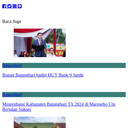
Baca Juga
Batanghari
Bupati Batanghari hadiri HUT Bank 9 Jambi
Batanghari
Musrenbang Kabupaten Batanghari TA 2024 di Marosebo Ulu
Berjalan Sukses