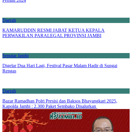
Pemilu 2024
Daerah
KAMARUDDIN RESMI JABAT KETUA KEPALA
PERWAKILAN PARALEGAL PROVINSI JAMBI
Seputar Jambi
Digelar Dua Hari Lagi, Festival Pasar Malam Hadir di Sungai
Rengas
Daerah
Bazar Ramadhan Polri Presisi dan Baksos Bhayangkari 2025,
Kapolda Jambi : 2.300 Paket Sembako Disalurkan