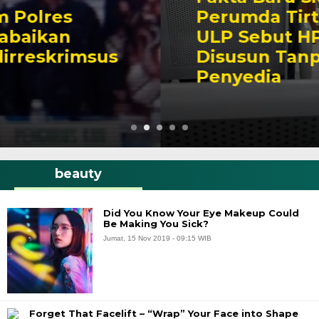
Perumda Tirta Mayang,
ULP Sebut HPS Sucolite
Disusun Tanpa Intervensi
Penyedia
beauty
Did You Know Your Eye Makeup Could
Be Making You Sick?
Jumat, 15 Nov 2019 - 09:15 WIB
Forget That Facelift – “Wrap” Your Face into Shape