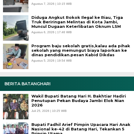
Agustus 7, 2026 | 10:15 WIB
Diduga Angkut Rokok Ilegal ke Riau, Tiga
Truk Beriringan Melintas di Kota Jambi,
Muncul Dugaan Keterlibatan Oknum LSM
Agustus 6, 2026 | 17:46 WIB
Program baju sekolah gratis,kalau ada pihak
sekolah yang memungut biaya laporkan ke
dinas pendidikan.pesan Kabid Dikdas
Agustus 5, 2026 | 19:54 WIB
BERITA BATANGHARI
Wakil Bupati Batang Hari H. Bakhtiar Hadiri
Penutupan Pekan Budaya Jambi Elok Nian
2026
Juli 25, 2026 | 10:25 WIB
Bupati Fadhil Arief Pimpin Upacara Hari Anak
Nasional ke-42 di Batang Hari, Tekankan 5
Prinsip Utama