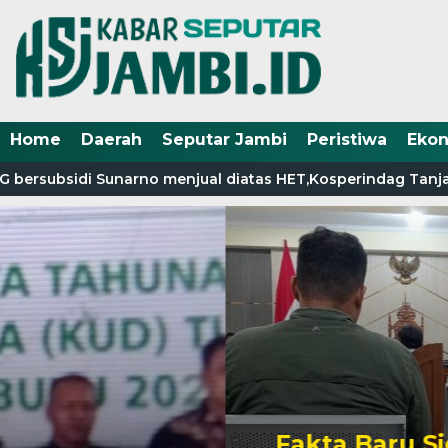
Home
Daerah
Seputar Jambi
Peristiwa
Eko
bersubsidi Sunarno menjual diatas HET,Kosperindag Tanjab 
Fakta Baru Sidang Korupsi