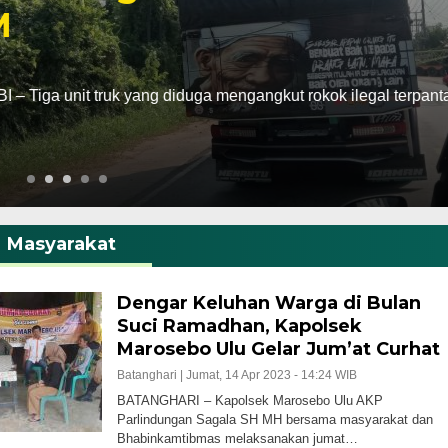
it truk yang diduga mengangkut rokok ilegal terpantau
Masyarakat
Dengar Keluhan Warga di Bulan
Suci Ramadhan, Kapolsek
Marosebo Ulu Gelar Jum’at Curhat
Batanghari |
Jumat, 14 Apr 2023 - 14:24 WIB
BATANGHARI – Kapolsek Marosebo Ulu AKP
Parlindungan Sagala SH MH bersama masyarakat dan
Bhabinkamtibmas melaksanakan jumat…