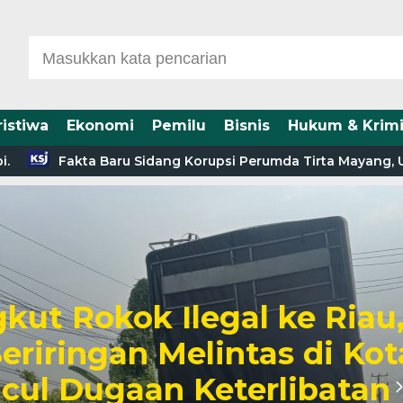
ristiwa
Ekonomi
Pemilu
Bisnis
Hukum & Krimi
Fakta Baru Sidang Korupsi Perumda Tirta Mayang, ULP S
okok Ilegal ke Riau,
ingan Melintas di Kota
Dugaan Keterlibatan