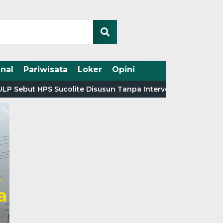
nal
Pariwisata
Loker
Opini
ebut HPS Sucolite Disusun Tanpa Intervensi Penyedia
Program baju sekolah
pihak sekolah yang 
laporkan ke dinas pe