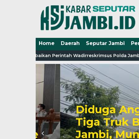
Home
Daerah
Seputar Jambi
Pe
jab Barat abaikan Perintah Wadirreskrimsus Polda Jambi.
Diduga Angkut R
a
Tiga Truk Berir
ite
Jambi, Muncul 