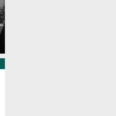
Kabid Dikdas
Rabu, 5 Agu 2026 - 19:54 WIB
Tanjabbarat.Kabar seputar Jambi.idProgram pakaian
bantuan dari pemerintah daerah, yang bertujuan unt