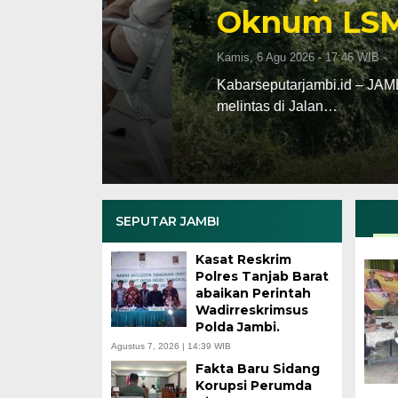
Oknum LSM
Kamis, 6 Agu 2026 - 17:46 WIB
psi
Kabarseputarjambi.id – JAMBI – Tiga un
melintas di Jalan…
SEPUTAR JAMBI
Kasat Reskrim
Polres Tanjab Barat
abaikan Perintah
Wadirreskrimsus
Polda Jambi.
Agustus 7, 2026 | 14:39 WIB
Fakta Baru Sidang
Korupsi Perumda