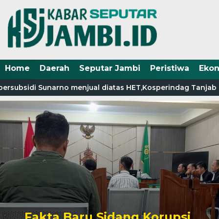
Home
Daerah
Seputar Jambi
Peristiwa
Eko
rsubsidi Sunarno menjual diatas HET,Kosperindag Tanjab Bar
Fakta Baru Sidang Korupsi