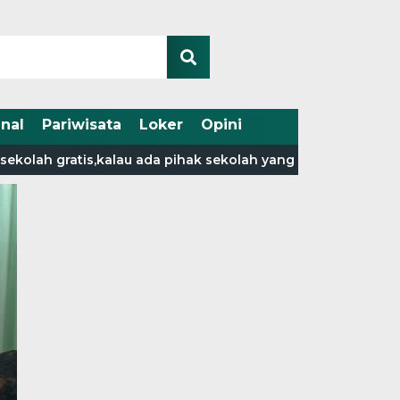
nal
Pariwisata
Loker
Opini
h gratis,kalau ada pihak sekolah yang memungut biaya lap
Wadirreskrimsus Pol
Perintahkan Kasat Re
Tanjab Barat untuk 
terkait adanya Dugaa
Pengembalian Uang 