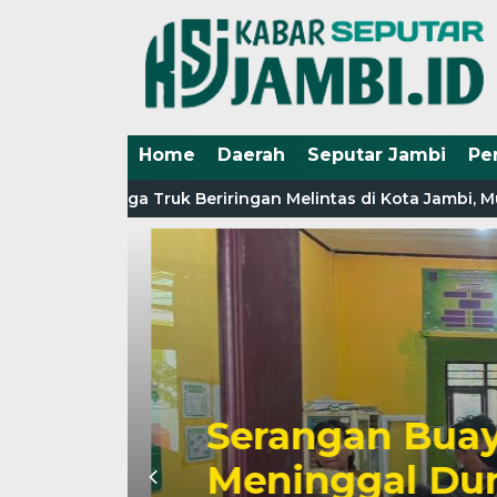
Home
Daerah
Seputar Jambi
Pe
e Riau, Tiga Truk Beriringan Melintas di Kota Jambi, Munc
ada
ya
Serangan Buaya
n
Meninggal Duni