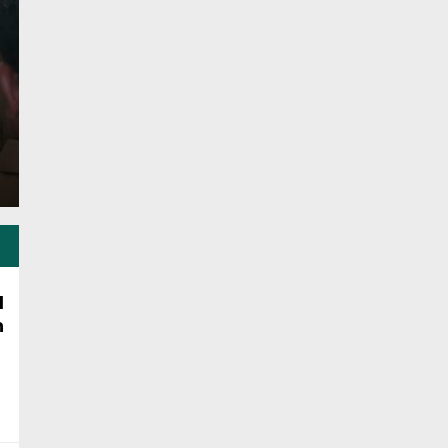
Tungkal Ulu
Selasa, 4 Agu 2026 - 19:29 WIB
Tanjab Barat KSj. Persoalan pengembalian Uang Pe
sebesar RP 3.000.000/ Porsil…
1
n