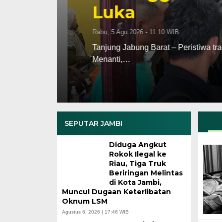
Luka
Rabu, 5 Agu 2026 - 11:10 WIB
akan
Tanjung Jabung Barat – Peristiwa tragis
Menanti,…
SEPUTAR JAMBI
Diduga Angkut
Rokok Ilegal ke
Riau, Tiga Truk
Beriringan Melintas
di Kota Jambi,
Muncul Dugaan Keterlibatan
Oknum LSM
Agustus 6, 2026 | 17:46 WIB