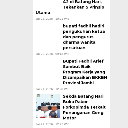
42 di Batang Hari,
Tekankan 5 Prinsip
Utama
Juli 23, 2026 | 10:21 WIB
bupati fadhil hadiri
pengukuhan ketua
dan pengurus
dharma wanita
persatuan
Juli 22, 2026 | 09:13 WIB
Bupati Fadhil Arief
Sambut Baik
Program Kerja yang
Disampaikan BKKBN
Provinsi Jambi
Juli 21, 2026 | 12:28 WIB
Sekda Batang Hari
Buka Rakor
Forkopimda Terkait
Penanganan Geng
Motor
Juli 21, 2026 | 12:27 WIB