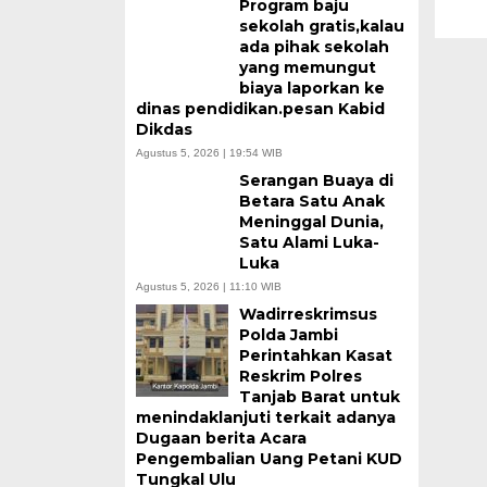
Program baju
sekolah gratis,kalau
ada pihak sekolah
yang memungut
biaya laporkan ke
dinas pendidikan.pesan Kabid
Dikdas
Agustus 5, 2026 | 19:54 WIB
Serangan Buaya di
Betara Satu Anak
Meninggal Dunia,
Satu Alami Luka-
Luka
Agustus 5, 2026 | 11:10 WIB
Wadirreskrimsus
Polda Jambi
Perintahkan Kasat
Reskrim Polres
Tanjab Barat untuk
menindaklanjuti terkait adanya
Dugaan berita Acara
Pengembalian Uang Petani KUD
Tungkal Ulu