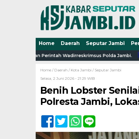
Home
Daerah
Seputar Jambi
Pe
t abaikan Perintah Wadirreskrimsus Polda Jambi.
Fakt
Home /
Daerah
/
Kota Jambi
/
Seputar Jambi
Selasa, 2 Juni 2026 - 21:29 WIB
Benih Lobster Senila
Polresta Jambi, Loka