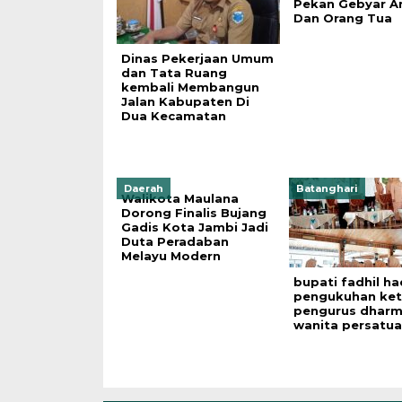
Pekan Gebyar A
Dan Orang Tua
Dinas Pekerjaan Umum
dan Tata Ruang
kembali Membangun
Jalan Kabupaten Di
Dua Kecamatan
Daerah
Batanghari
Walikota Maulana
Dorong Finalis Bujang
Gadis Kota Jambi Jadi
Duta Peradaban
Melayu Modern
bupati fadhil had
pengukuhan ket
pengurus dhar
wanita persatu