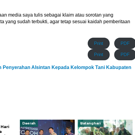
an media saya tulis sebagai klaim atau sorotan yang
a yang sudah terbukti, agar tetap sesuai kaidah pemberitaan
Print
PDF
Print
PDF
n Penyerahan Alsintan Kepada Kelompok Tani Kabupaten
Daerah
Batanghari
Hari
a