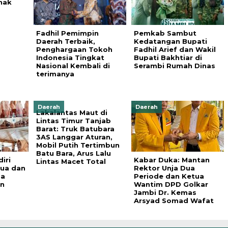
nak
Fadhil Pemimpin
Pemkab Sambut
Daerah Terbaik,
Kedatangan Bupati
Penghargaan Tokoh
Fadhil Arief dan Wakil
Indonesia Tingkat
Bupati Bakhtiar di
Nasional Kembali di
Serambi Rumah Dinas
terimanya
Daerah
Daerah
Lakalantas Maut di
Lintas Timur Tanjab
Barat: Truk Batubara
3AS Langgar Aturan,
Mobil Putih Tertimbun
Batu Bara, Arus Lalu
iri
Kabar Duka: Mantan
Lintas Macet Total
ua dan
Rektor Unja Dua
ma
Periode dan Ketua
an
Wantim DPD Golkar
Jambi Dr. Kemas
Arsyad Somad Wafat