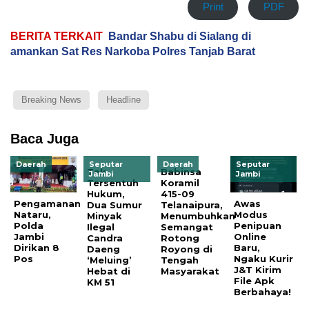
Print
PDF
BERITA TERKAIT
Bandar Shabu di Sialang di
amankan Sat Res Narkoba Polres Tanjab Barat
Breaking News
Headline
Baca Juga
Daerah
Seputar
Daerah
Seputar
Tak
Babinsa
Jambi
Jambi
Tersentuh
Koramil
Hukum,
415-09
Pengamanan
Awas
Dua Sumur
Telanaipura,
Nataru,
Modus
Minyak
Menumbuhkan
Polda
Penipuan
Ilegal
Semangat
Jambi
Online
Candra
Rotong
Dirikan 8
Baru,
Daeng
Royong di
Pos
Ngaku Kurir
‘Meluing’
Tengah
J&T Kirim
Hebat di
Masyarakat
File Apk
KM 51
Berbahaya!