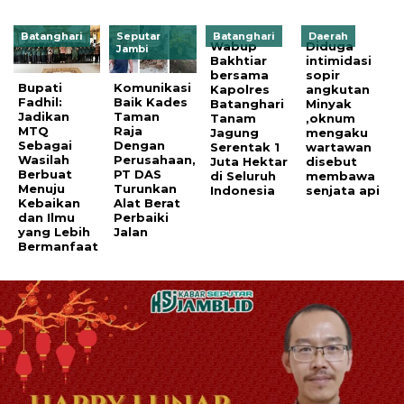
Batanghari
Seputar
Batanghari
Daerah
Wabup
Diduga
Jambi
Bakhtiar
intimidasi
bersama
sopir
Bupati
Komunikasi
Kapolres
angkutan
Fadhil:
Baik Kades
Batanghari
Minyak
Jadikan
Taman
Tanam
,oknum
MTQ
Raja
Jagung
mengaku
Sebagai
Dengan
Serentak 1
wartawan
Wasilah
Perusahaan,
Juta Hektar
disebut
Berbuat
PT DAS
di Seluruh
membawa
Menuju
Turunkan
Indonesia
senjata api
Kebaikan
Alat Berat
dan Ilmu
Perbaiki
yang Lebih
Jalan
Bermanfaat