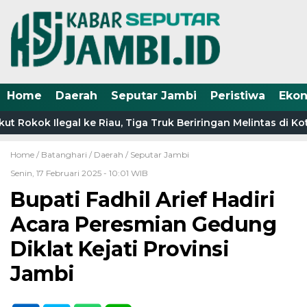
Home
Daerah
Seputar Jambi
Peristiwa
Eko
t Rokok Ilegal ke Riau, Tiga Truk Beriringan Melintas di K
Home /
Batanghari
/
Daerah
/
Seputar Jambi
Senin, 17 Februari 2025 - 10:01 WIB
Bupati Fadhil Arief Hadiri
Acara Peresmian Gedung
Diklat Kejati Provinsi
Jambi