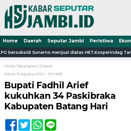
Home
Daerah
Seputar Jambi
Peristiwa
Eko
G bersubsidi Sunarno menjual diatas HET,Kosperindag Tanja
Home /
Batanghari
/
Daerah
Kamis, 15 Agustus 2024 - 21:11 WIB
Bupati Fadhil Arief
kukuhkan 34 Paskibraka
Kabupaten Batang Hari