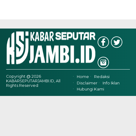
Copyright @ 2026
Home
Redaksi
KABARSEPUTARJAMBI.ID, All
Disclaimer
Info Iklan
Rights Reserved
Hubungi Kami