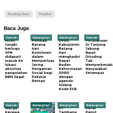
Breaking News
Headline
Baca Juga
Daerah
Batanghari
Batanghari
Daerah
Mobil
Pemkab
DPRD
Perusahaan
tangki
Batang
Kabupaten
Di Tanjung
berlogo
Hari
Batang
Jabung
SPN
Komitmen
Hari
Barat
didapati
dalam
menghadiri
Dituding
masuk ke
Memperluas
Rapat
Tak
lokasi
Jaring
Badan
Memperkerjak
aktivitas
Pengaman
Kehormatan
Masyarakat
pengolahan
Sosial bagi
DPRD
Setempat
BBM ilegal
Pekerja
dengan
Rentan
agenda
Sidang
Kode Etik
Daerah
Batanghari
Batanghari
Batanghari
Warga
PT
Kenal
Kecewa,
Tambang
Pamit