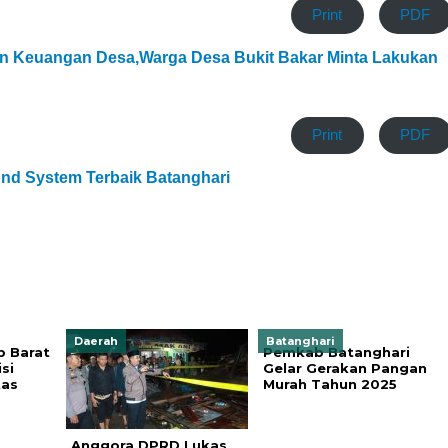
Print
PDF
 Keuangan Desa,Warga Desa Bukit Bakar Minta Lakukan
Print
PDF
nd System Terbaik Batanghari
Daerah
Batanghari
b Barat
Pemkab Batanghari
si
Gelar Gerakan Pangan
tas
Murah Tahun 2025
Anggora DPRD Lukas