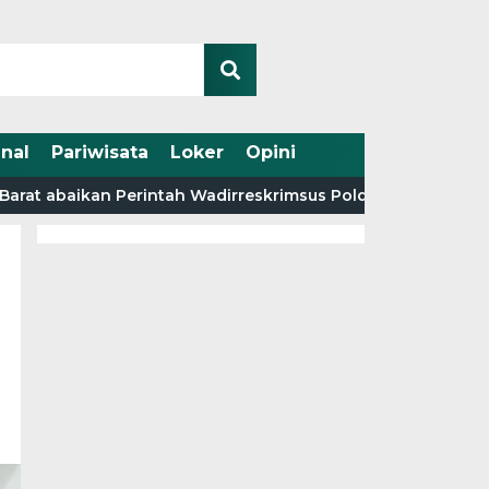
nal
Pariwisata
Loker
Opini
baikan Perintah Wadirreskrimsus Polda Jambi.
Fakta 