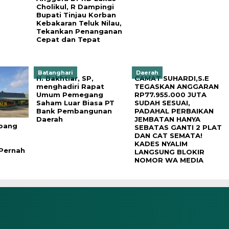
Cholikul, R Dampingi
Bupati Tinjau Korban
Kebakaran Teluk Nilau,
Tekankan Penanganan
Cepat dan Tepat
Batanghari
Daerah
H. Bakhtiar, SP,
CAMAT SUHARDI,S.E
menghadiri Rapat
TEGASKAN ANGGARAN
Umum Pemegang
RP77.955.000 JUTA
Saham Luar Biasa PT
SUDAH SESUAI,
Bank Pembangunan
PADAHAL PERBAIKAN
Daerah
JEMBATAN HANYA
ubang
SEBATAS GANTI 2 PLAT
DAN CAT SEMATA!
KADES NYALIM
Pernah
LANGSUNG BLOKIR
NOMOR WA MEDIA