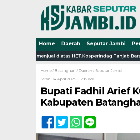
Home
Daerah
Seputar Jambi
Pe
unarno menjual diatas HET,Kosperindag Tanjab Barat, wajib
Home /
Batanghari
/
Daerah
/
Seputar Jambi
Senin, 14 April 2025 - 12:15 WIB
Bupati Fadhil Arief
Kabupaten Batanghar