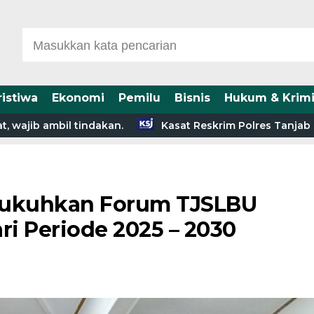
ristiwa
Ekonomi
Pemilu
Bisnis
Hukum & Krimi
 ambil tindakan.
Kasat Reskrim Polres Tanjab Barat a
 Kukuhkan Forum TJSLBU
i Periode 2025 – 2030