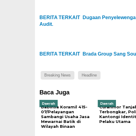
BERITA TERKAIT
Dugaan Penyelewengan
Audit.
BERITA TERKAIT
Brada Group Sang Sou
Breaking News
Headline
Baca Juga
Daerah
Daerah
Babinsa Koramil 415-
Curanmor Tanja
07/Pelayangan
Terbongkar, Poli
Sambangi Usaha Jasa
Kantongi Identi
Mewarnai Batik di
Pelaku Utama
Wilayah Binaan