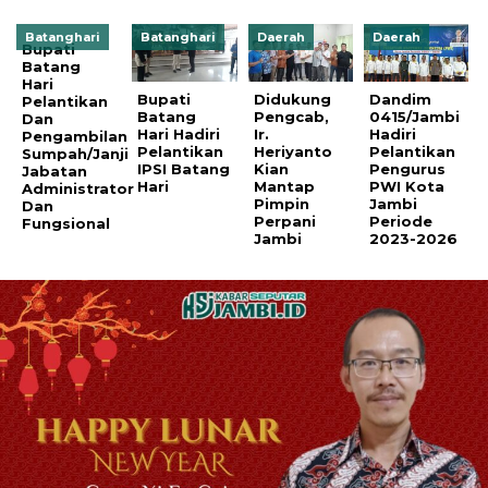
Batanghari
Batanghari
Daerah
Daerah
Bupati
Batang
Hari
Bupati
Didukung
Dandim
Pelantikan
Batang
Pengcab,
0415/Jambi
Dan
Hari Hadiri
Ir.
Hadiri
Pengambilan
Pelantikan
Heriyanto
Pelantikan
Sumpah/Janji
IPSI Batang
Kian
Pengurus
Jabatan
Hari
Mantap
PWI Kota
Administrator
Pimpin
Jambi
Dan
Perpani
Periode
Fungsional
Jambi
2023-2026