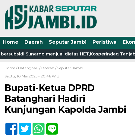
Home
Daerah
Seputar Jambi
Peristiwa
Eko
rsubsidi Sunarno menjual diatas HET,Kosperindag Tanjab Ba
Home /
Batanghari
/
Daerah
/
Seputar Jambi
Sabtu, 10 Mei 2025 - 20:46 WIB
Bupati-Ketua DPRD
Batanghari Hadiri
Kunjungan Kapolda Jambi