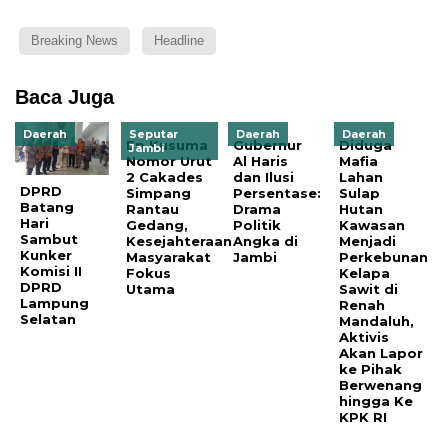
Breaking News
Headline
Baca Juga
Daerah
Seputar
Daerah
Daerah
Ep Kusuma
Gubernur
Diduga
Jambi
Nomor Urut
Al Haris
Mafia
2 Cakades
dan Ilusi
Lahan
DPRD
Simpang
Persentase:
Sulap
Batang
Rantau
Drama
Hutan
Hari
Gedang,
Politik
Kawasan
Sambut
Kesejahteraan
Angka di
Menjadi
Kunker
Masyarakat
Jambi
Perkebunan
Komisi II
Fokus
Kelapa
DPRD
Utama
Sawit di
Lampung
Renah
Selatan
Mandaluh,
Aktivis
Akan Lapor
ke Pihak
Berwenang
hingga Ke
KPK RI