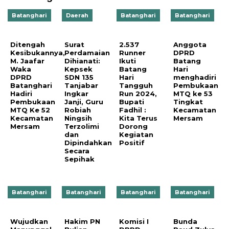
Batanghari
Daerah
Batanghari
Batanghari
Ditengah
Surat
2.537
Anggota
Kesibukannya,
Perdamaian
Runner
DPRD
M. Jaafar
Dihianati:
Ikuti
Batang
Waka
Kepsek
Batang
Hari
DPRD
SDN 135
Hari
menghadiri
Batanghari
Tanjabar
Tangguh
Pembukaan
Hadiri
Ingkar
Run 2024,
MTQ ke 53
Pembukaan
Janji, Guru
Bupati
Tingkat
MTQ Ke 52
Robiah
Fadhil :
Kecamatan
Kecamatan
Ningsih
Kita Terus
Mersam
Mersam
Terzolimi
Dorong
dan
Kegiatan
Dipindahkan
Positif
Secara
Sepihak
Batanghari
Batanghari
Batanghari
Batanghari
Wujudkan
‎Hakim PN
Komisi I
Bunda