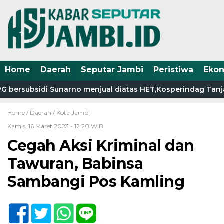
Home
Daerah
Seputar Jambi
Peristiwa
Eko
 bersubsidi Sunarno menjual diatas HET,Kosperindag Tanjab 
Home /
Daerah
/
Kota Jambi
Kamis, 16 Maret 2023 - 12:20 WIB
Cegah Aksi Kriminal dan
Tawuran, Babinsa
Sambangi Pos Kamling