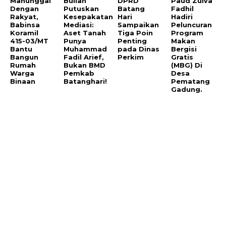
Manunggal
Bulian
DPRD
Paud Zulva
Dengan
Putuskan
Batang
Fadhil
Rakyat,
Kesepakatan
Hari
Hadiri
Babinsa
Mediasi:
Sampaikan
Peluncuran
Koramil
Aset Tanah
Tiga Poin
Program
415-03/MT
Punya
Penting
Makan
Bantu
Muhammad
pada Dinas
Bergisi
Bangun
Fadil Arief,
Perkim
Gratis
Rumah
Bukan BMD
(MBG) Di
Warga
Pemkab
Desa
Binaan
Batanghari!
Pematang
Gadung.