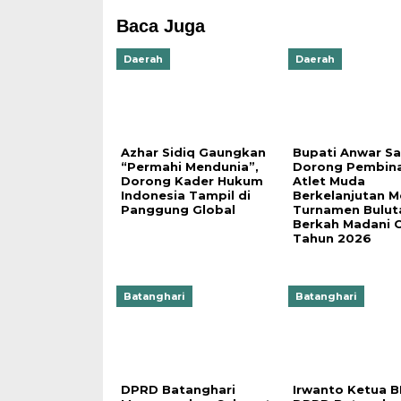
Baca Juga
Daerah
Daerah
Azhar Sidiq Gaungkan
Bupati Anwar S
“Permahi Mendunia”,
Dorong Pembin
Dorong Kader Hukum
Atlet Muda
Indonesia Tampil di
Berkelanjutan Me
Panggung Global
Turnamen Bulut
Berkah Madani 
Tahun 2026
Batanghari
Batanghari
DPRD Batanghari
Irwanto Ketua 