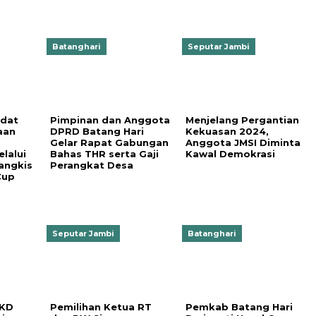
Batanghari
Seputar Jambi
adat
Pimpinan dan Anggota
Menjelang Pergantian
aan
DPRD Batang Hari
Kekuasan 2024,
Gelar Rapat Gabungan
Anggota JMSI Diminta
lalui
Bahas THR serta Gaji
Kawal Demokrasi
angkis
Perangkat Desa
Cup
Seputar Jambi
Batanghari
BKD
Pemilihan Ketua RT
Pemkab Batang Hari