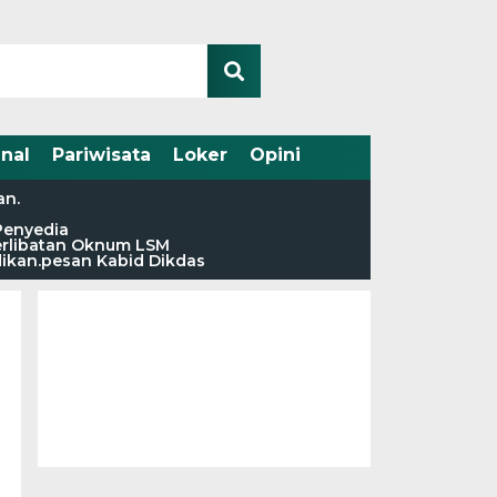
nal
Pariwisata
Loker
Opini
an.
Penyedia
terlibatan Oknum LSM
dikan.pesan Kabid Dikdas