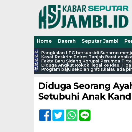
Home
Daerah
Seputar Jambi
Pe
Pangkalan LPG bersubsidi Sunarno menjua
Kasat Reskrim Polres Tanjab Barat abaik
Fakta Baru Sidang Korupsi Perumda Tirta
Diduga Angkut Rokok Ilegal ke Riau, Tig
Home /
Seputar Jambi
Program baju sekolah gratis,kalau ada 
Senin, 2 Januari 2023 - 03:09 WIB
Diduga Seorang Ayah
Setubuhi Anak Kand