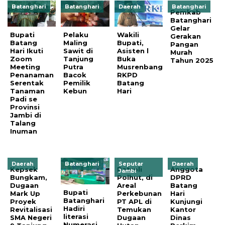
Batanghari
Batanghari
Daerah
Batanghari
Pemkab
Batanghari
Gelar
Bupati
Pelaku
Wakili
Gerakan
Batang
Maling
Bupati,
Pangan
Hari Ikuti
Sawit di
Asisten l
Murah
Zoom
Tanjung
Buka
Tahun 2025
Meeting
Putra
Musrenbang
Penanaman
Bacok
RKPD
Serentak
Pemilik
Batang
Tanaman
Kebun
Hari
Padi se
Provinsi
Jambi di
Talang
Inuman
Daerah
Batanghari
Seputar
Daerah
Kepsek
Patroli
Anggota
Jambi
Bungkam,
Polhut, di
DPRD
Dugaan
Areal
Batang
Bupati
Mark Up
Perkebunan
Hari
Batanghari
Proyek
PT APL di
Kunjungi
Hadiri
Revitalisasi
Temukan
Kantor
literasi
SMA Negeri
Dugaan
Dinas
Numerasi