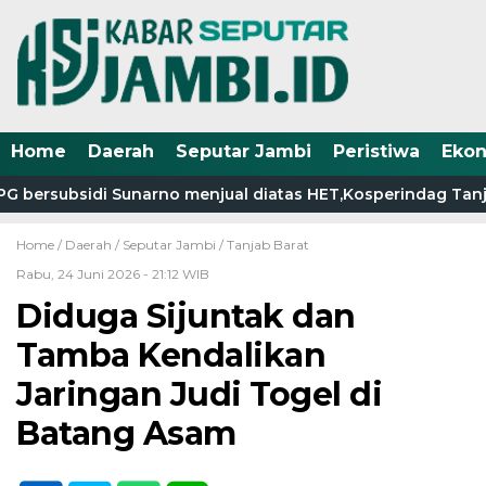
Home
Daerah
Seputar Jambi
Peristiwa
Eko
bersubsidi Sunarno menjual diatas HET,Kosperindag Tanjab 
Home /
Daerah
/
Seputar Jambi
/
Tanjab Barat
Rabu, 24 Juni 2026 - 21:12 WIB
Diduga Sijuntak dan
Tamba Kendalikan
Jaringan Judi Togel di
Batang Asam