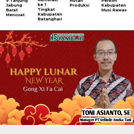
9 Tanjung
Hutan
Perkim
ke 1
Jabung
Produksi
Kabupaten
Tingkat
Barat
Musi Rawas
Kabupaten
Mencuat
Batanghari