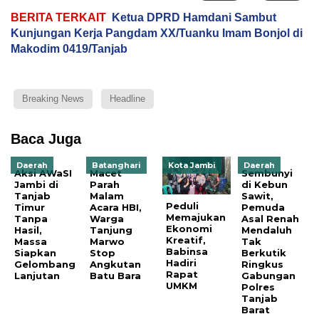
BERITA TERKAIT
Ketua DPRD Hamdani Sambut
Kunjungan Kerja Pangdam XX/Tuanku Imam Bonjol di
Makodim 0419/Tanjab
Breaking News
Headline
Baca Juga
Daerah
Batanghari
Kota Jambi
Daerah
Aksi AWaSI
Macet
Sembunyi
Jambi di
Parah
di Kebun
Tanjab
Malam
Sawit,
Peduli
Timur
Acara HBI,
Pemuda
Memajukan
Tanpa
Warga
Asal Renah
Ekonomi
Hasil,
Tanjung
Mendaluh
Kreatif,
Massa
Marwo
Tak
Babinsa
Siapkan
Stop
Berkutik
Hadiri
Gelombang
Angkutan
Ringkus
Rapat
Lanjutan
Batu Bara
Gabungan
UMKM
Polres
Tanjab
Barat