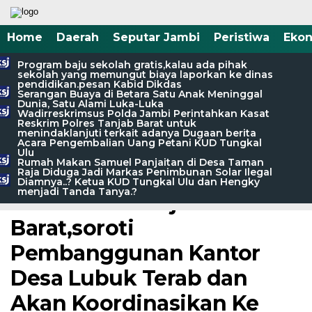
Home
Daerah
Seputar Jambi
Peristiwa
Eko
Program baju sekolah gratis,kalau ada pihak
sekolah yang memungut biaya laporkan ke dinas
pendidikan.pesan Kabid Dikdas
Serangan Buaya di Betara Satu Anak Meninggal
Dunia, Satu Alami Luka-Luka
Wadirreskrimsus Polda Jambi Perintahkan Kasat
Reskrim Polres Tanjab Barat untuk
menindaklanjuti terkait adanya Dugaan berita
Acara Pengembalian Uang Petani KUD Tungkal
Ulu
Home /
Daerah
/
Seputar Jambi
/
Tanjab Barat
Rumah Makan Samuel Panjaitan di Desa Taman
Raja Diduga Jadi Markas Penimbunan Solar Ilegal
Sabtu, 14 Maret 2026 - 13:46 WIB
Diamnya..? Ketua KUD Tungkal Ulu dan Hengky
menjadi Tanda Tanya.?
Dinas PMD Tanjab
Barat,soroti
Pembanggunan Kantor
Desa Lubuk Terab dan
Akan Koordinasikan Ke