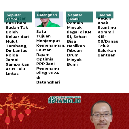
Seputar
Batanghari
Seputar
Daerah
Angkutan
Ujang
Peduli
Jambi
Jambi
Batu bara
Pemain
Anak
Sudah Tak
Minyak
Stunting
Satu
Boleh
Ilegal di KM
Koramil
Tujuan
Keluar dari
51, Sehari
415-
Menjemput
Mulut
Bisa
08/Danau
Kemenangan,
Tambang,
Hasilkan
Teluk
Fauzan
Dir Lantas
Ribuan
Salurkan
Rajam
Polda
Drum
Bantuan
Optimis
Jambi
Minyak
PPP Jadi
Sampaikan
Bumi
Pemenang
Arus Lalu
Pileg 2024
Lintas
di
Batanghari