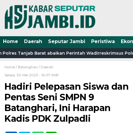
Home
Daerah
Seputar Jambi
Peristiwa
Eko
Polres Tanjab Barat abaikan Perintah Wadirreskrimsus Pold
Home /
Batanghari
/
Daerah
Selasa, 30 Mei 2023 - 16:07 WIB
Hadiri Pelepasan Siswa dan
Pentas Seni SMPN 9
Batanghari, Ini Harapan
Kadis PDK Zulpadli