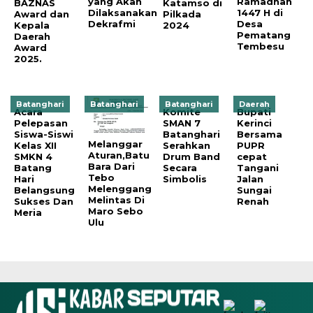
yang Akan
Ramadhan
BAZNAS
Katamso di
Dilaksanakan
1447 H di
Award dan
Pilkada
Dekrafmi
Desa
Kepala
2024
Pematang
Daerah
Tembesu
Award
2025.
Batanghari
Batanghari
Batanghari
Daerah
Acara
Komite
Bupati
Pelepasan
SMAN 7
Kerinci
Siswa-Siswi
Batanghari
Bersama
Melanggar
Kelas XII
Serahkan
PUPR
Aturan,Batu
SMKN 4
Drum Band
cepat
Bara Dari
Batang
Secara
Tangani
Tebo
Hari
Simbolis
Jalan
Melenggang
Belangsung
Sungai
Melintas Di
Sukses Dan
Renah
Maro Sebo
Meria
Ulu