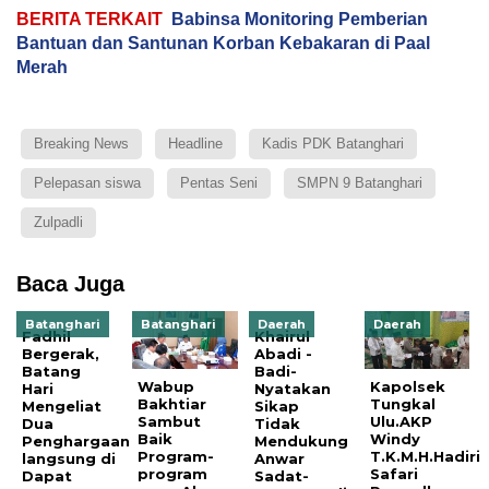
BERITA TERKAIT
Babinsa Monitoring Pemberian
Bantuan dan Santunan Korban Kebakaran di Paal
Merah
Breaking News
Headline
Kadis PDK Batanghari
Pelepasan siswa
Pentas Seni
SMPN 9 Batanghari
Zulpadli
Baca Juga
Batanghari
Batanghari
Daerah
Daerah
Fadhil
Khairul
Bergerak,
Abadi -
Batang
Badi-
Wabup
Kapolsek
Hari
Nyatakan
Bakhtiar
Tungkal
Mengeliat
Sikap
Sambut
Ulu.AKP
Dua
Tidak
Baik
Windy
Penghargaan
Mendukung
Program-
T.K.M.H.Hadiri
langsung di
Anwar
program
Safari
Dapat
Sadat-