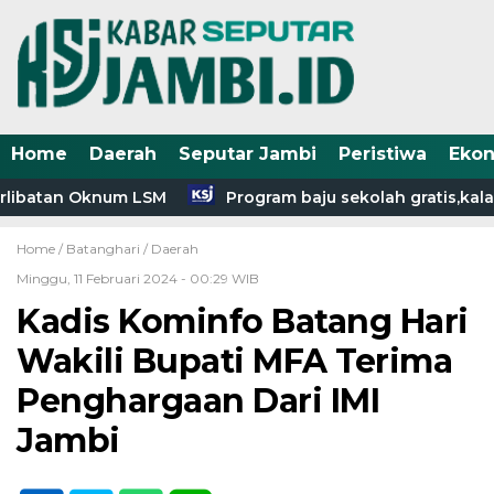
Home
Daerah
Seputar Jambi
Peristiwa
Eko
rlibatan Oknum LSM
Program baju sekolah gratis,kala
Home /
Batanghari
/
Daerah
Minggu, 11 Februari 2024 - 00:29 WIB
Kadis Kominfo Batang Hari
Wakili Bupati MFA Terima
Penghargaan Dari IMI
Jambi