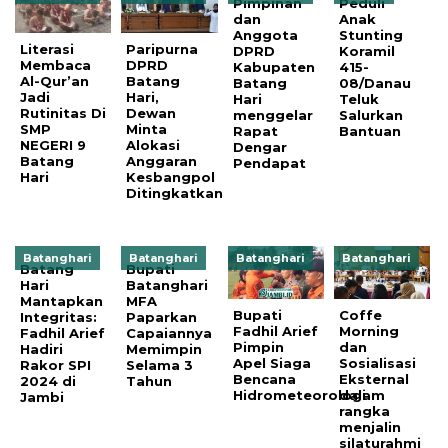
Pimpinan
Peduli
dan
Anak
Anggota
Stunting
Literasi
Paripurna
DPRD
Koramil
Membaca
DPRD
Kabupaten
415-
Al-Qur’an
Batang
Batang
08/Danau
Jadi
Hari,
Hari
Teluk
Rutinitas Di
Dewan
menggelar
Salurkan
SMP
Minta
Rapat
Bantuan
NEGERI 9
Alokasi
Dengar
Batang
Anggaran
Pendapat
Hari
Kesbangpol
Ditingkatkan
Batanghari
Batanghari
Batanghari
Batanghari
Batang
Bupati
Hari
Batanghari
Mantapkan
MFA
Bupati
Coffe
Integritas:
Paparkan
Fadhil Arief
Morning
Fadhil Arief
Capaiannya
Pimpin
dan
Hadiri
Memimpin
Apel Siaga
Sosialisasi
Rakor SPI
Selama 3
Bencana
Eksternal
2024 di
Tahun
Hidrometeorologi
dalam
Jambi
rangka
menjalin
silaturahmi