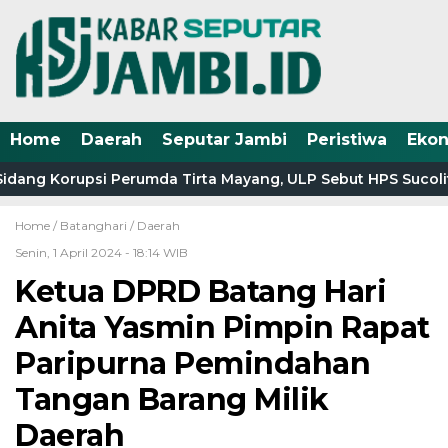
Home
Daerah
Seputar Jambi
Peristiwa
Eko
dang Korupsi Perumda Tirta Mayang, ULP Sebut HPS Sucolite
Home /
Batanghari
/
Daerah
Senin, 1 April 2024 - 18:14 WIB
Ketua DPRD Batang Hari
Anita Yasmin Pimpin Rapat
Paripurna Pemindahan
Tangan Barang Milik
Daerah