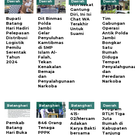
Daerah
Daerah
Daerah
Daerah
Istri Nekat
Gantung
Diri, Ini Isi
Bupati
Dit Binmas
Tim
Chat WA
Batang
Polda
Gabungan
Terakhir
Hari Hadiri
Jambi
Operasi
Untuk
Pelepasan
Gelar
Antik Polda
Suami
Distribusi
Penyuluhan
Jambi
Logistik
Kamtibmas
Bongkar
Pemilu
di SMP
Satu
Serentak
Islam Al-
Rumah
Tahun
Falah,
Diduga
2024
Tekan
Tempat
Kenakalan
Penyalahguna
Remaja
dan
dan
Peredaran
Penyalahgunaan
Narkoba
Narkoba
Batanghari
Batanghari
Batanghari
Daerah
Koramil
Program
415-
RTLH Tiga
02/Mersam
Juta
Pemkab
846 Orang
Adakan
Rumah di
Batang
Tenaga
Karya Bakti
Kabupaten
Hari Buka
PPPK
bersama
Tanjung