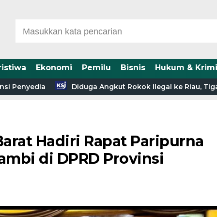
ristiwa
Ekonomi
Pemilu
Bisnis
Hukum & Krimi
yedia
Diduga Angkut Rokok Ilegal ke Riau, Tiga Truk
arat Hadiri Rapat Paripurna
Jambi di DPRD Provinsi