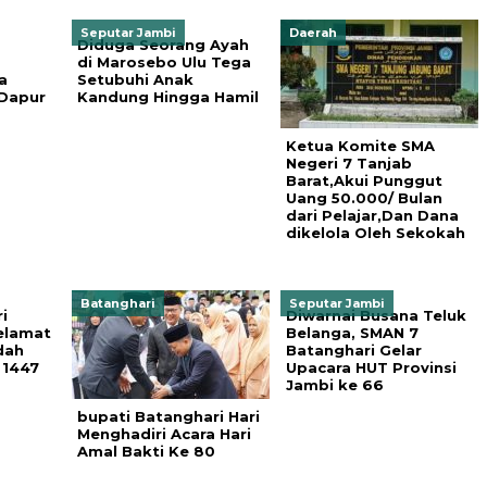
Seputar Jambi
Daerah
Diduga Seorang Ayah
di Marosebo Ulu Tega
a
Setubuhi Anak
Dapur
Kandung Hingga Hamil
Ketua Komite SMA
Negeri 7 Tanjab
Barat,Akui Punggut
Uang 50.000/ Bulan
dari Pelajar,Dan Dana
dikelola Oleh Sekokah
Batanghari
Seputar Jambi
i
Diwarnai Busana Teluk
elamat
Belanga, SMAN 7
dah
Batanghari Gelar
 1447
Upacara HUT Provinsi
Jambi ke 66
bupati Batanghari Hari
Menghadiri Acara Hari
Amal Bakti Ke 80