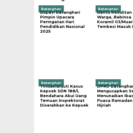
Batanghari
Batanghari
Bupati Batanghari
Bantu Kesulitan
Pimpin Upacara
Warga, Babinsa
Peringatan Hari
Koramil 03/Muar
Pendidikan Nasional
Tembesi Masuk 
2025
Batanghari
Batanghari
Tindaklanjuti Kasus
DPRD Batanghar
Kepsek SDN 188/I,
Mengucapkan S
Bendahara Akui Uang
Menunaikan Iba
Temuan Inspektorat
Puasa Ramadan
Diserahkan ke Kepsek
Hijriah