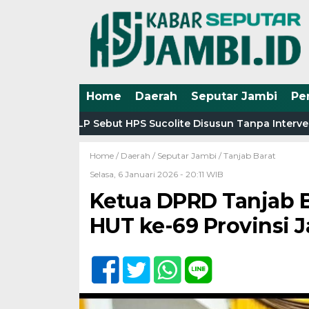
Home
Daerah
Seputar Jambi
Pe
yang, ULP Sebut HPS Sucolite Disusun Tanpa Intervensi Pen
Home /
Daerah
/
Seputar Jambi
/
Tanjab Barat
Selasa, 6 Januari 2026 - 20:11 WIB
Ketua DPRD Tanjab B
HUT ke-69 Provinsi 