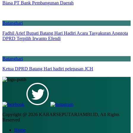
Biasa PT Bank Pembangunan Daerah
Batanghari
Fadhil Arief Bupati Batang Hari Hadiri Acara Tasyakuran Anggota
DPRD Terpilih Irwanto Efendi
Batanghari
Ketua DPRD Batang Hari hadiri pelepasan JCH
Copyright @ 2026 KABARSEPUTARJAMBI.ID, All Rights
Reserved
Home