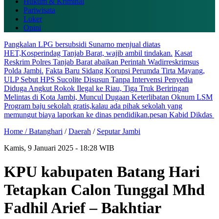
Hukum & Kriminal
Pariwisata
Loker
Opini
Pangkalan LPG bersubsidi Sunarno menjual diatas
HET,Kosperindag Tanjab Barat, wajib ambil tindakan.
Kasat
Reskrim Polres Tanjab Barat abaikan Perintah Wadirreskrimsus
Polda Jambi.
Fakta Baru Sidang Korupsi Perumda Tirta Mayang,
ULP Sebut HPS Sucolite Disusun Tanpa Intervensi Penyedia
Diduga Angkut Rokok Ilegal ke Riau, Tiga Truk Beriringan
Melintas di Kota Jambi, Muncul Dugaan Keterlibatan Oknum LSM
Program baju sekolah gratis,kalau ada pihak sekolah yang
memungut biaya laporkan ke dinas pendidikan.pesan Kabid Dikdas
Home /
Batanghari
/
Daerah
/
Seputar Jambi
Kamis, 9 Januari 2025 - 18:28 WIB
KPU kabupaten Batang Hari
Tetapkan Calon Tunggal Mhd
Fadhil Arief – Bakhtiar