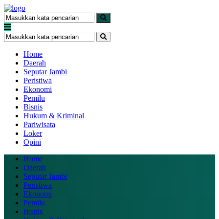
Home
Daerah
Seputar Jambi
Peristiwa
Ekonomi
Pemilu
Bisnis
Hukum & Kriminal
Pariwisata
Loker
Opini
Home
Daerah
Seputar Jambi
Peristiwa
Ekonomi
Pemilu
Bisnis