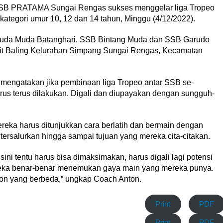
SB PRATAMA Sungai Rengas sukses menggelar liga Tropeo
ategori umur 10, 12 dan 14 tahun, Minggu (4/12/2022).
aruda Muda Batanghari, SSB Bintang Muda dan SSB Garudo
kit Baling Kelurahan Simpang Sungai Rengas, Kecamatan
mengatakan jika pembinaan liga Tropeo antar SSB se-
rus terus dilakukan. Digali dan diupayakan dengan sungguh-
eka harus ditunjukkan cara berlatih dan bermain dengan
t tersalurkan hingga sampai tujuan yang mereka cita-citakan.
sini tentu harus bisa dimaksimakan, harus digali lagi potensi
ereka benar-benar menemukan gaya main yang mereka punya.
n yang berbeda,” ungkap Coach Anton.
Print
PDF
Print
PDF