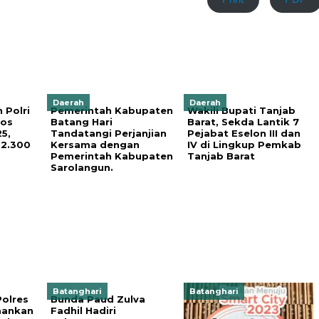
Daerah
Daerah
 Polri
Pemerintah Kabupaten
Wakili Bupati Tanjab
sos
Batang Hari
Barat, Sekda Lantik 7
5,
Tandatangi Perjanjian
Pejabat Eselon III dan
 2.300
Kersama dengan
IV di Lingkup Pemkab
Pemerintah Kabupaten
Tanjab Barat
Sarolangun.
Batanghari
Batanghari
olres
Bunda Paud Zulva
mankan
Fadhil Hadiri