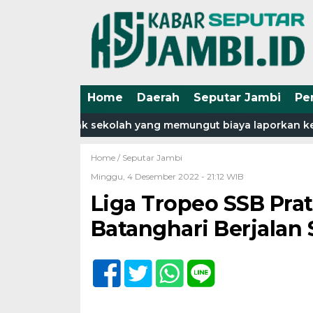
Home
Daerah
Seputar Jambi
Pe
kalau ada pihak sekolah yang memungut biaya laporkan ke d
Home /
Seputar Jambi
Minggu, 4 Desember 2022 - 21:12 WIB
Liga Tropeo SSB Pra
Batanghari Berjalan