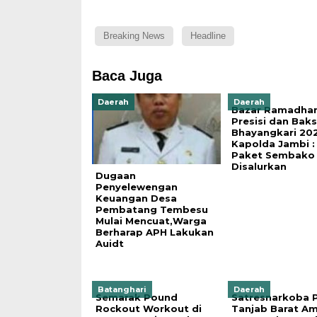
Breaking News
Headline
Baca Juga
Daerah
Daerah
Bazar Ramadhan
Presisi dan Bak
Bhayangkari 202
Kapolda Jambi :
Paket Sembako
Disalurkan
Dugaan
Penyelewengan
Keuangan Desa
Pembatang Tembesu
Mulai Mencuat,Warga
Berharap APH Lakukan
Auidt
Batanghari
Daerah
Semarak Pound
Satresnarkoba P
Rockout Workout di
Tanjab Barat A