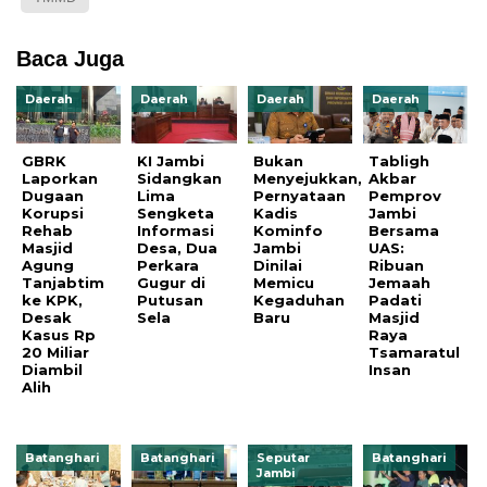
Baca Juga
Daerah
Daerah
Daerah
Daerah
GBRK
KI Jambi
Bukan
Tabligh
Laporkan
Sidangkan
Menyejukkan,
Akbar
Dugaan
Lima
Pernyataan
Pemprov
Korupsi
Sengketa
Kadis
Jambi
Rehab
Informasi
Kominfo
Bersama
Masjid
Desa, Dua
Jambi
UAS:
Agung
Perkara
Dinilai
Ribuan
Tanjabtim
Gugur di
Memicu
Jemaah
ke KPK,
Putusan
Kegaduhan
Padati
Desak
Sela
Baru
Masjid
Kasus Rp
Raya
20 Miliar
Tsamaratul
Diambil
Insan
Alih
Batanghari
Batanghari
Seputar
Batanghari
Jambi