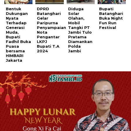
Bentuk
DPRD
Diduga
Bupati
Dukungan
Batanghari
Solar
Batanghari
Nyata
Gelar
Olahan,
Buka Night
Terhadap
Paripurna
Mobil
Fun Run
Generasi
Penyampaian
Tangki PT
Festival
Muda,
Nota
Jambi Tulo
Bupati
Pengantar
Pratama
Fadhil Buka
LKPJ
Diamankan
Puasa
Bupati T.A
Polda
bersama
2024
Jambi
HIMBARI
Jakarta