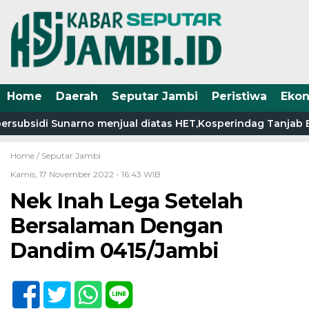
Home
Daerah
Seputar Jambi
Peristiwa
Eko
ubsidi Sunarno menjual diatas HET,Kosperindag Tanjab Bara
Home /
Seputar Jambi
Kamis, 17 November 2022 - 16:43 WIB
Nek Inah Lega Setelah
Bersalaman Dengan
Dandim 0415/Jambi