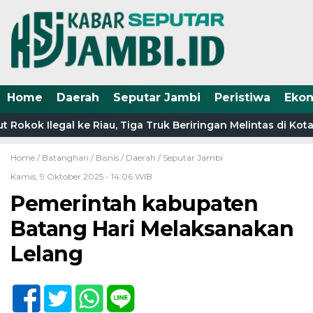
Home
Daerah
Seputar Jambi
Peristiwa
Eko
Rokok Ilegal ke Riau, Tiga Truk Beriringan Melintas di Kot
Home /
Batanghari
/
Bisnis
/
Daerah
/
Seputar Jambi
Kamis, 9 Oktober 2025 - 14:06 WIB
Pemerintah kabupaten
Batang Hari Melaksanakan
Lelang