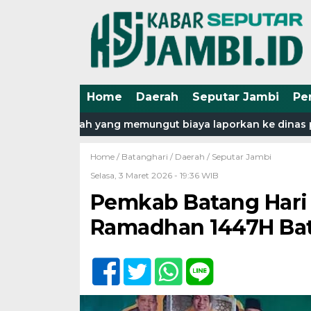
Home
Daerah
Seputar Jambi
Pe
pihak sekolah yang memungut biaya laporkan ke dinas pendi
Home /
Batanghari
/
Daerah
/
Seputar Jambi
Selasa, 3 Maret 2026 - 19:36 WIB
Pemkab Batang Hari
Ramadhan 1447H Bat