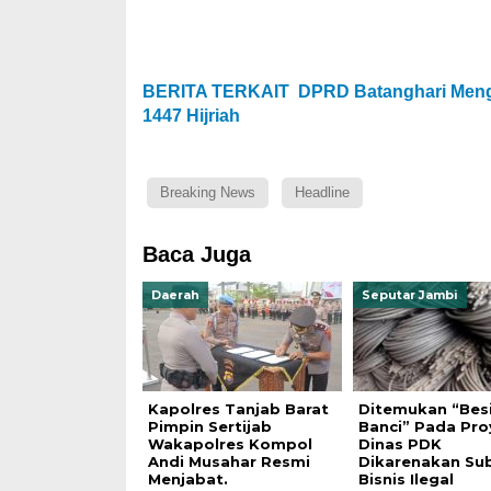
BERITA TERKAIT
DPRD Batanghari Men
1447 Hijriah
Breaking News
Headline
Baca Juga
Daerah
Seputar Jambi
Kapolres Tanjab Barat
Ditemukan “Bes
Pimpin Sertijab
Banci” Pada Pro
Wakapolres Kompol
Dinas PDK
Andi Musahar Resmi
Dikarenakan Su
Menjabat.
Bisnis Ilegal