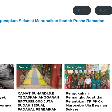
Print
PDF
gucapkan Selamat Menunaikan Ibadah Puasa Ramadan
Daerah
Batanghari
i
CAMAT SUHARDI,S.E
Pengukuhan
yek
TEGASKAN ANGGARAN
Pemangku Adat dan
RP77.955.000 JUTA
Pelantikan TP PKK di
burnya
SUDAH SESUAI,
Marosebo Ulu Berjalan
PADAHAL PERBAIKAN
Sukses