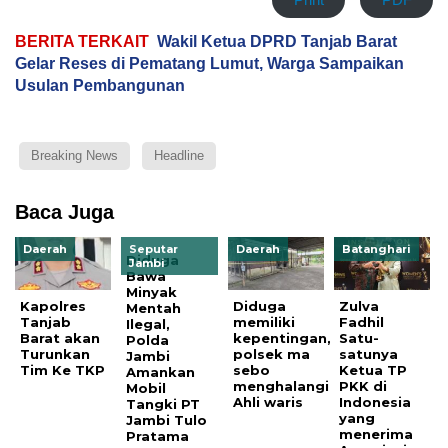
BERITA TERKAIT
Wakil Ketua DPRD Tanjab Barat
Gelar Reses di Pematang Lumut, Warga Sampaikan
Usulan Pembangunan
Breaking News
Headline
Baca Juga
Daerah
Seputar
Daerah
Batanghari
Diduga
Jambi
Bawa
Minyak
Kapolres
Diduga
Zulva
Mentah
Tanjab
memiliki
Fadhil
Ilegal,
Barat akan
kepentingan,
Satu-
Polda
Turunkan
polsek ma
satunya
Jambi
Tim Ke TKP
sebo
Ketua TP
Amankan
menghalangi
PKK di
Mobil
Ahli waris
Indonesia
Tangki PT
yang
Jambi Tulo
menerima
Pratama