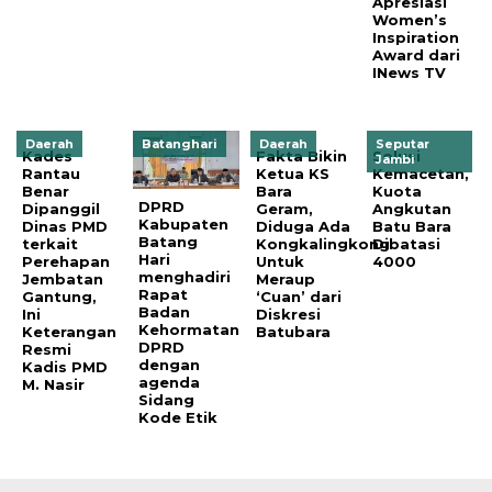
Apresiasi
Women’s
Inspiration
Award dari
INews TV
Daerah
Batanghari
Daerah
Seputar
Kades
Fakta Bikin
Solusi
Jambi
Rantau
Ketua KS
Kemacetan,
Benar
Bara
Kuota
DPRD
Dipanggil
Geram,
Angkutan
Kabupaten
Dinas PMD
Diduga Ada
Batu Bara
Batang
terkait
Kongkalingkong
Dibatasi
Hari
Perehapan
Untuk
4000
menghadiri
Jembatan
Meraup
Rapat
Gantung,
‘Cuan’ dari
Badan
Ini
Diskresi
Kehormatan
Keterangan
Batubara
DPRD
Resmi
dengan
Kadis PMD
agenda
M. Nasir
Sidang
Kode Etik