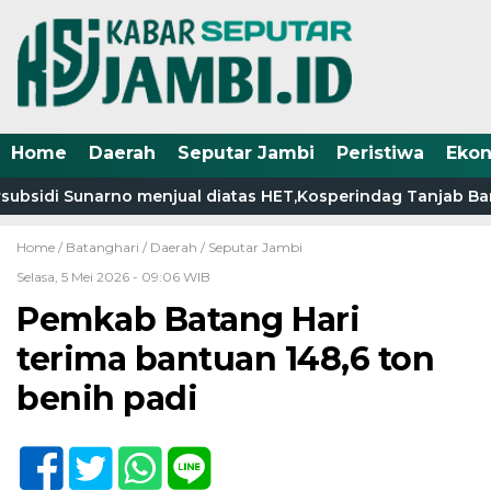
Home
Daerah
Seputar Jambi
Peristiwa
Eko
bsidi Sunarno menjual diatas HET,Kosperindag Tanjab Barat
Home /
Batanghari
/
Daerah
/
Seputar Jambi
Selasa, 5 Mei 2026 - 09:06 WIB
Pemkab Batang Hari
terima bantuan 148,6 ton
benih padi