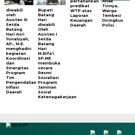
pertahankan
Anak
predikat
Tirinya,
diwakili
Bupati
WTP atas
Warga
oleh
Batang
Laporan
Tembesi
Asisten III
Hari
Keuangan
Diringkus
Setda
diwakili
Daerah
Polisi
Batang
Oleh
Hari Asri
Asisten I
Yonalsyah,
Setda
AP., M.E.
Batang
menghadiri
Hari
kegiatan
M.Rifa’i
Koordinasi
SP.ME
dan
membuka
Sinergitas
secara
Program
Resmi
Tim
Sosialiasi
Pengendalian
Program
Inflasi
Jaminan
Daerah
Sosial
KetenagaKerjaan