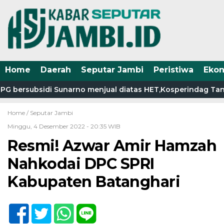
Home
Daerah
Seputar Jambi
Peristiwa
Eko
G bersubsidi Sunarno menjual diatas HET,Kosperindag Tanjab
Home /
Seputar Jambi
Minggu, 4 Desember 2022 - 20:35 WIB
Resmi! Azwar Amir Hamzah
Nahkodai DPC SPRI
Kabupaten Batanghari