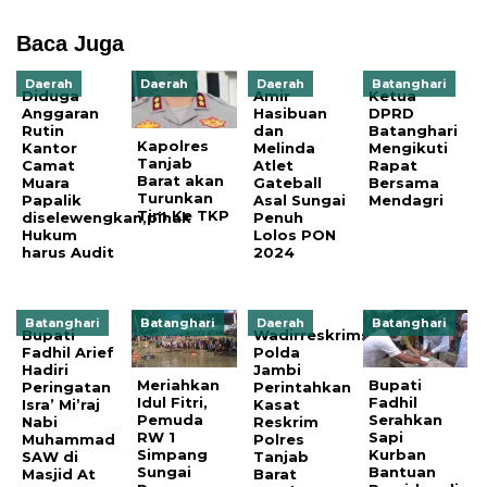
Baca Juga
Daerah
Daerah
Daerah
Batanghari
Diduga
Amir
Ketua
Anggaran
Hasibuan
DPRD
Rutin
dan
Batanghari
Kapolres
Kantor
Melinda
Mengikuti
Tanjab
Camat
Atlet
Rapat
Barat akan
Muara
Gateball
Bersama
Turunkan
Papalik
Asal Sungai
Mendagri
Tim Ke TKP
diselewengkan,pihak
Penuh
Hukum
Lolos PON
harus Audit
2024
Batanghari
Batanghari
Daerah
Batanghari
Bupati
Wadirreskrimsus
Fadhil Arief
Polda
Hadiri
Jambi
Meriahkan
Bupati
Peringatan
Perintahkan
Idul Fitri,
Fadhil
Isra’ Mi’raj
Kasat
Pemuda
Serahkan
Nabi
Reskrim
RW 1
Sapi
Muhammad
Polres
Simpang
Kurban
SAW di
Tanjab
Sungai
Bantuan
Masjid At
Barat