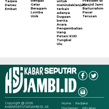
Rengas
Presiden di
Taqwa
untuk
Gelar
Masjid Jami
Danau
menindaklanjuti
Beragam
Baiturrahim
Embat
terkait
Lomba
Pasar
adanya
Unik
Terusan
Dugaan
berita
Acara
Pengembalian
Uang
Petani KUD
Tungkal
Ulu
Copyright @ 2026
Home
Redaksi
KABARSEPUTARJAMBI.ID, All
Disclaimer
Info Iklan