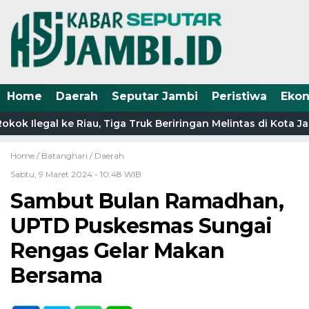
Home
Daerah
Seputar Jambi
Peristiwa
Eko
ok Ilegal ke Riau, Tiga Truk Beriringan Melintas di Kota 
Home /
Batanghari
/
Daerah
Sabtu, 9 Maret 2024 - 10:48 WIB
Sambut Bulan Ramadhan,
UPTD Puskesmas Sungai
Rengas Gelar Makan
Bersama