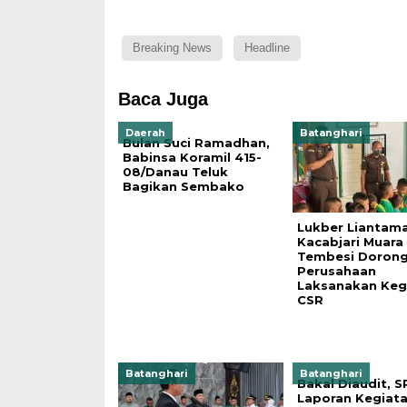
Breaking News
Headline
Baca Juga
Daerah
Batanghari
Bulan Suci Ramadhan,
Babinsa Koramil 415-
08/Danau Teluk
Bagikan Sembako
Lukber Liantam
Kacabjari Muara
Tembesi Doron
Perusahaan
Laksanakan Keg
CSR
Batanghari
Batanghari
Bakal Diaudit, S
Laporan Kegiat