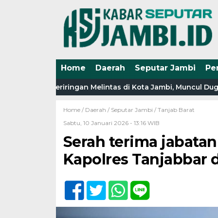
Home
Daerah
Seputar Jambi
Pe
a Truk Beriringan Melintas di Kota Jambi, Muncul Dugaan K
Home /
Daerah
/
Seputar Jambi
/
Tanjab Barat
Sabtu, 10 Januari 2026 - 13:16 WIB
Serah terima jabat
Kapolres Tanjabbar 