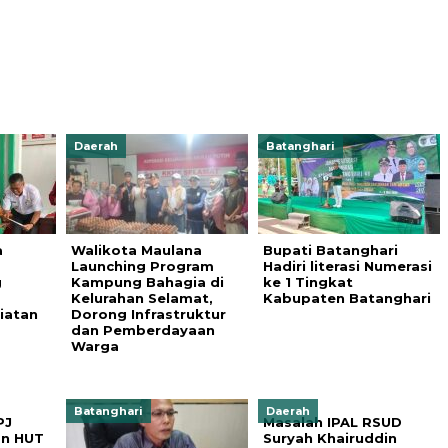
Daerah
Batanghari
a
Walikota Maulana
Bupati Batanghari
Launching Program
Hadiri literasi Numerasi
g
Kampung Bahagia di
ke 1 Tingkat
Kelurahan Selamat,
Kabupaten Batanghari
iatan
Dorong Infrastruktur
dan Pemberdayaan
Warga
Batanghari
Daerah
PJ
Masalah IPAL RSUD
an HUT
Suryah Khairuddin