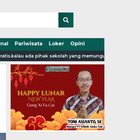
nal
Pariwisata
Loker
Opini
alau ada pihak sekolah yang memungut biaya laporkan ke di