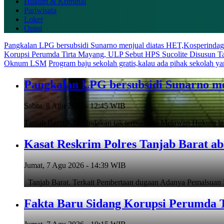
Hukum & Kriminal
Pariwisata
Loker
Opini
Pangkalan LPG bersubsidi Sunarno menjual diatas HET,Kosperindag T
Korupsi Perumda Tirta Mayang, ULP Sebut HPS Sucolite Disusun Ta
Oknum LSM
Program baju sekolah gratis,kalau ada pihak sekolah 
Pangkalan LPG bersubsidi Sunarno men
Sabtu, 8 Agu 2026 - 12:45 WIB
Tanjab Barat KSJ Tindakan tak terpuji dan Melawan Hukum la
Kasat Reskrim Polres Tanjab Barat a
Jumat, 7 Agu 2026 - 14:39 WIB
Tanjab Barat. Terkait Pembertaan dugaan Adanya Pemalsuan
Fakta Baru Sidang Korupsi Perumda T