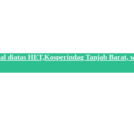
l diatas HET,Kosperindag Tanjab Barat, w