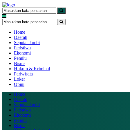
Home
Daerah
Seputar Jambi
Peristiwa
Ekonomi
Pemilu
Bisnis
Hukum & Kriminal
Pariwisata
Loker
Opini
Home
Daerah
Seputar Jambi
Peristiwa
Ekonomi
Pemilu
Bisnis