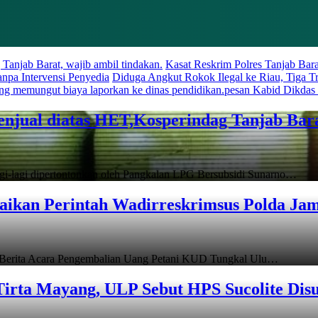
anjab Barat, wajib ambil tindakan.
Kasat Reskrim Polres Tanjab Bara
npa Intervensi Penyedia
Diduga Angkut Rokok Ilegal ke Riau, Tiga Tr
yang memungut biaya laporkan ke dinas pendidikan.pesan Kabid Dikdas
jual diatas HET,Kosperindag Tanjab Barat
gi-lagi dipertontonkan oleh Pangkalan LPG Bersubsidi Sunarno…
baikan Perintah Wadirreskrimsus Polda Jam
 Berita Acara Pengembalian Uang Petani KUD Tungkal Ulu…
irta Mayang, ULP Sebut HPS Sucolite Disu