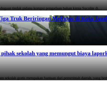
 dugaan tindak pidana korupsi pengadaan bahan kimia Sucolite di…
 Tiga Truk Beriringan Melintas di Kota Ja
ngangkut rokok ilegal terpantau melintas di Jalan…
a pihak sekolah yang memungut biaya lapor
am sekolah gratis merupakan bantuan dari pemerintah daerah, yang be