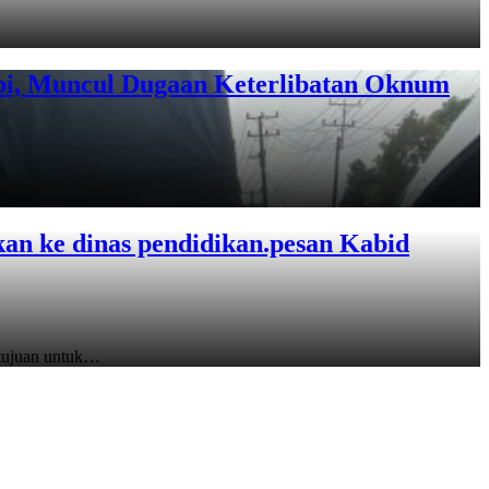
mbi, Muncul Dugaan Keterlibatan Oknum
kan ke dinas pendidikan.pesan Kabid
rtujuan untuk…