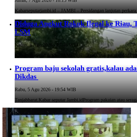
Jumat, 7 Agu 2026 - 10:15 WIB
Kabarseputarjambi.id – JAMBI – Persidangan lanjutan perkara
Diduga Angkut Rokok Ilegal ke Riau,
LSM
Kamis, 6 Agu 2026 - 17:46 WIB
Kabarseputarjambi.id – JAMBI – Tiga unit truk yang diduga me
Program baju sekolah gratis,kalau ad
Dikdas
Rabu, 5 Agu 2026 - 19:54 WIB
Tanjabbarat.Kabar seputar Jambi.idProgram pakaian atau serag