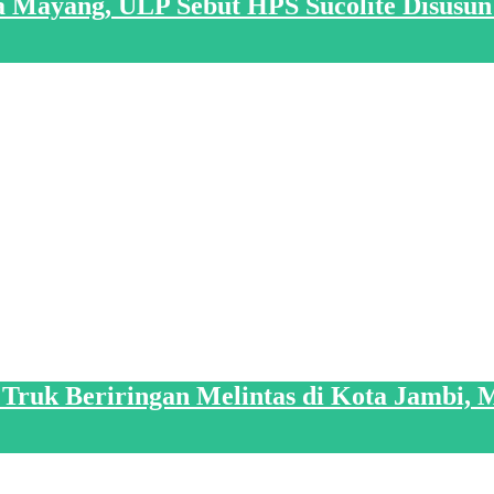
 Mayang, ULP Sebut HPS Sucolite Disusun 
a Truk Beriringan Melintas di Kota Jamb