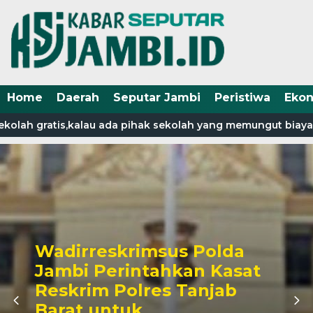
Home
Daerah
Seputar Jambi
Peristiwa
Eko
kolah gratis,kalau ada pihak sekolah yang memungut biaya 
Wadirreskrimsus Polda
Jambi Perintahkan Kasat
Reskrim Polres Tanjab
Barat untuk