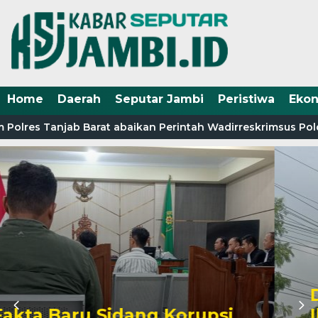
Home
Daerah
Seputar Jambi
Peristiwa
Eko
Polres Tanjab Barat abaikan Perintah Wadirreskrimsus Pold
Diduga Angkut Rokok
Ilegal ke Riau, Tiga Truk