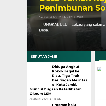
Penimbunan Sola
Selasa, 4 Agu 2026 - 12:00 WIB
TUNGKAL ULU – Lokasi yang selama in
Desa…
SEPUTAR JAMBI
Diduga Angkut
Rokok Ilegal ke
Riau, Tiga Truk
Beriringan Melintas
di Kota Jambi,
Muncul Dugaan Keterlibatan
Oknum LSM
Agustus 6, 2026 | 17:46 WIB
Program baju