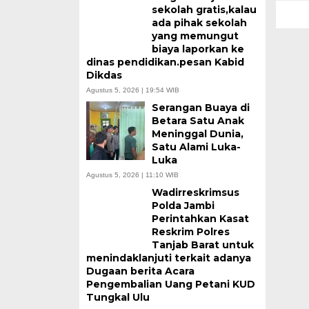
sekolah gratis,kalau
ada pihak sekolah
yang memungut
biaya laporkan ke
dinas pendidikan.pesan Kabid
Dikdas
Agustus 5, 2026 | 19:54 WIB
Serangan Buaya di
Betara Satu Anak
Meninggal Dunia,
Satu Alami Luka-
Luka
Agustus 5, 2026 | 11:10 WIB
Wadirreskrimsus
Polda Jambi
Perintahkan Kasat
Reskrim Polres
Tanjab Barat untuk
menindaklanjuti terkait adanya
Dugaan berita Acara
Pengembalian Uang Petani KUD
Tungkal Ulu