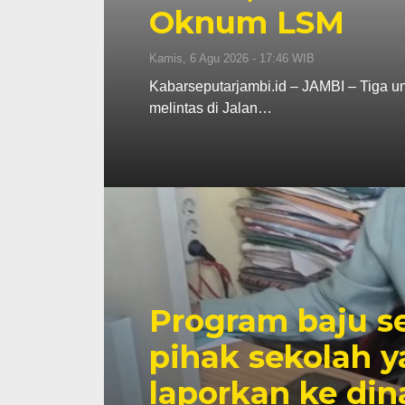
Oknum LSM
Kamis, 6 Agu 2026 - 17:46 WIB
Kabarseputarjambi.id – JAMBI – Tiga un
melintas di Jalan…
Program baju se
pihak sekolah 
laporkan ke din