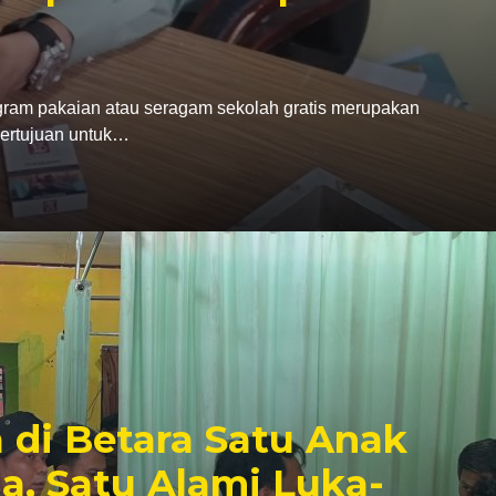
gram pakaian atau seragam sekolah gratis merupakan
bertujuan untuk…
 di Betara Satu Anak
a, Satu Alami Luka-