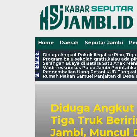
Home
Daerah
Seputar Jambi
Pe
Diduga Angkut Rokok Ilegal ke Riau, Tig
Program baju sekolah gratis,kalau ada 
Serangan Buaya di Betara Satu Anak Meni
Wadirreskrimsus Polda Jambi Perintahkan
Pengembalian Uang Petani KUD Tungkal 
Rumah Makan Samuel Panjaitan di Desa T
Diduga Angkut R
Tiga Truk Berir
Jambi, Muncul 