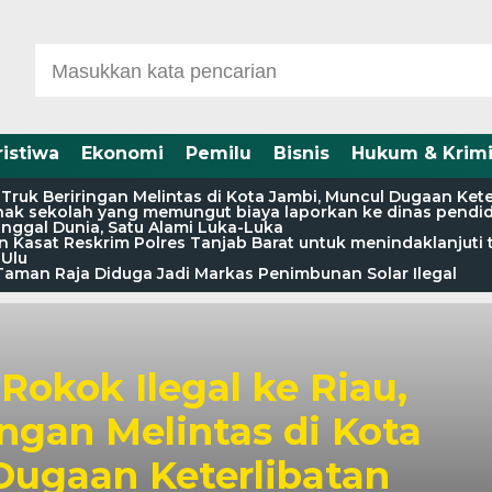
ristiwa
Ekonomi
Pemilu
Bisnis
Hukum & Krimi
a Truk Beriringan Melintas di Kota Jambi, Muncul Dugaan Ke
pihak sekolah yang memungut biaya laporkan ke dinas pendi
nggal Dunia, Satu Alami Luka-Luka
 Kasat Reskrim Polres Tanjab Barat untuk menindaklanjuti 
Ulu
aman Raja Diduga Jadi Markas Penimbunan Solar Ilegal
okok Ilegal ke Riau,
ingan Melintas di Kota
Dugaan Keterlibatan