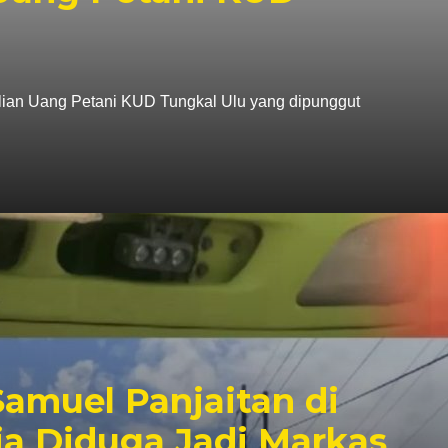
lian Uang Petani KUD Tungkal Ulu yang dipunggut
muel Panjaitan di
a Diduga Jadi Markas