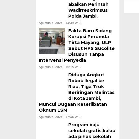
abaikan Perintah
Wadirreskrimsus
Polda Jambi.
Agustus 7, 2026 | 14:39 WIB
Fakta Baru Sidang
Korupsi Perumda
Tirta Mayang, ULP
Sebut HPS Sucolite
Disusun Tanpa
Intervensi Penyedia
Agustus 7, 2026 | 10:15 WIB
Diduga Angkut
Rokok Ilegal ke
Riau, Tiga Truk
Beriringan Melintas
di Kota Jambi,
Muncul Dugaan Keterlibatan
Oknum LSM
Agustus 6, 2026 | 17:46 WIB
Program baju
sekolah gratis,kalau
ada pihak sekolah