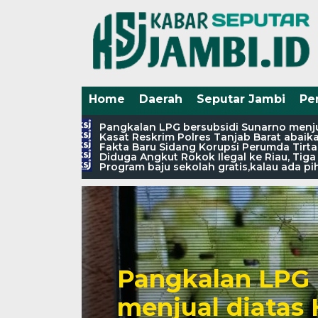
Home
Daerah
Seputar Jambi
Pe
Pangkalan LPG bersubsidi Sunarno menjua
Kasat Reskrim Polres Tanjab Barat abaik
Fakta Baru Sidang Korupsi Perumda Tirta
Diduga Angkut Rokok Ilegal ke Riau, Tig
Program baju sekolah gratis,kalau ada 
Pangkalan LPG 
menjual diatas