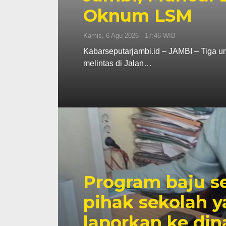
Oknum LSM
Kamis, 6 Agu 2026 - 17:46 WIB
Kabarseputarjambi.id – JAMBI – Tiga un
melintas di Jalan…
Program baju se
pihak sekolah 
laporkan ke din