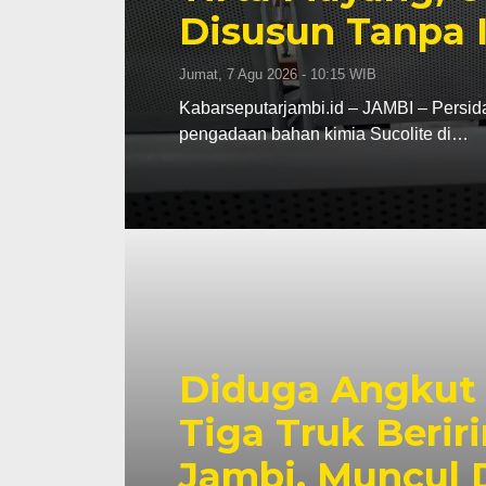
Disusun Tanpa 
Jumat, 7 Agu 2026 - 10:15 WIB
Kabarseputarjambi.id – JAMBI – Persid
pengadaan bahan kimia Sucolite di…
Diduga Angkut R
Tiga Truk Berir
Jambi, Muncul 