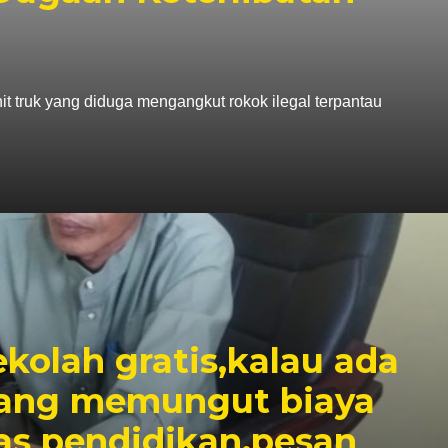
it truk yang diduga mengangkut rokok ilegal terpantau
kolah gratis,kalau ada
yang memungut biaya
as pendidikan.pesan