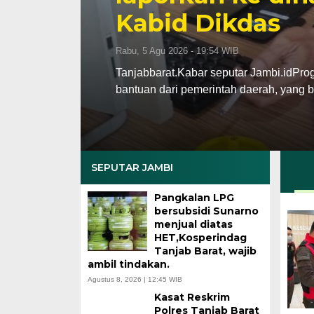
Kabid Dikdas
Rabu, 5 Agu 2026 - 19:54 WIB
Tanjabbarat.Kabar seputar Jambi.idPro
bantuan dari pemerintah daerah, yang 
SEPUTAR JAMBI
Pangkalan LPG
bersubsidi Sunarno
menjual diatas
HET,Kosperindag
Tanjab Barat, wajib
ambil tindakan.
Agustus 8, 2026 | 12:45 WIB
Kasat Reskrim
Polres Tanjab Barat