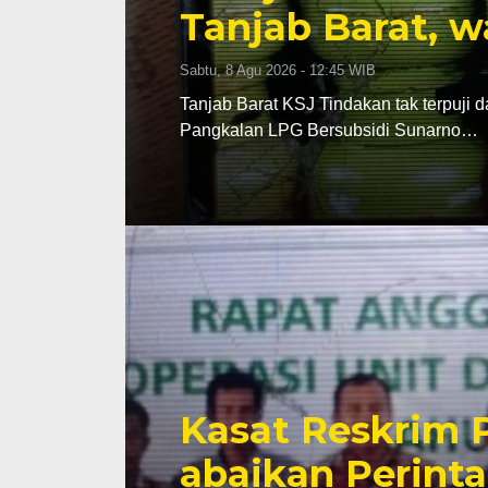
Tanjab Barat, w
Sabtu, 8 Agu 2026 - 12:45 WIB
Tanjab Barat KSJ Tindakan tak terpuji 
Pangkalan LPG Bersubsidi Sunarno…
Kasat Reskrim P
abaikan Perint