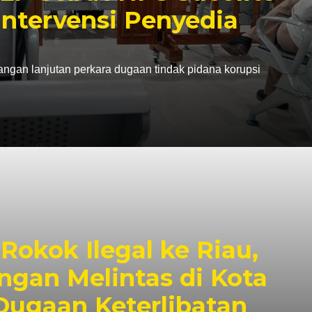
Intervensi Penyedia
angan lanjutan perkara dugaan tindak pidana korupsi
okok Ilegal ke Riau,
ingan Melintas di Kota
Dugaan Keterlibatan