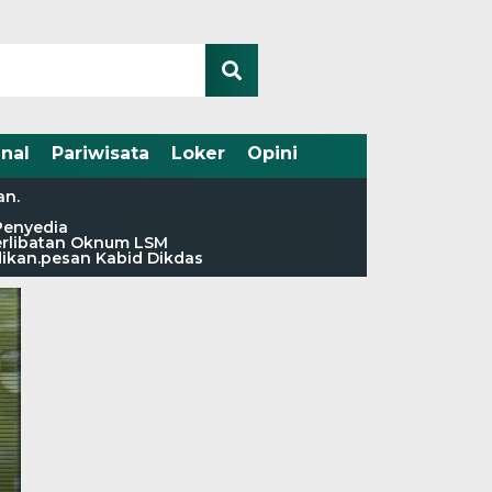
nal
Pariwisata
Loker
Opini
an.
Penyedia
terlibatan Oknum LSM
dikan.pesan Kabid Dikdas