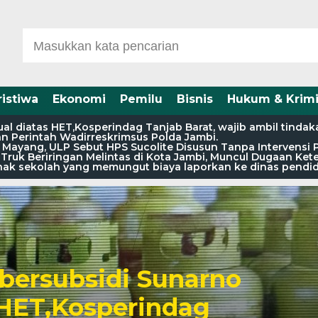
ristiwa
Ekonomi
Pemilu
Bisnis
Hukum & Krimi
l diatas HET,Kosperindag Tanjab Barat, wajib ambil tindak
an Perintah Wadirreskrimsus Polda Jambi.
 Mayang, ULP Sebut HPS Sucolite Disusun Tanpa Intervensi 
a Truk Beriringan Melintas di Kota Jambi, Muncul Dugaan Ke
pihak sekolah yang memungut biaya laporkan ke dinas pendi
bersubsidi Sunarno
 HET,Kosperindag