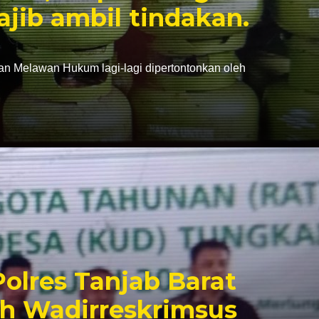
ajib ambil tindakan.
dan Melawan Hukum lagi-lagi dipertontonkan oleh
olres Tanjab Barat
ah Wadirreskrimsus