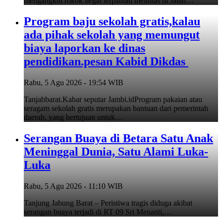
mengangkut rokok ilegal terpantau melintas di Jalan…
Program baju sekolah gratis,kalau
ada pihak sekolah yang memungut
biaya laporkan ke dinas
pendidikan.pesan Kabid Dikdas
Rabu, 5 Agu 2026 - 19:54 WIB
Tanjabbarat.Kabar seputar Jambi.idProgram pakaian atau
seragam sekolah gratis merupakan bantuan dari pemerintah
daerah, yang bertujuan untuk…
Serangan Buaya di Betara Satu Anak
Meninggal Dunia, Satu Alami Luka-
Luka
Rabu, 5 Agu 2026 - 11:10 WIB
Tanjung Jabung Barat – Peristiwa tragis diduga akibat
serangan buaya terjadi di RT 09 Sri Menanti,…