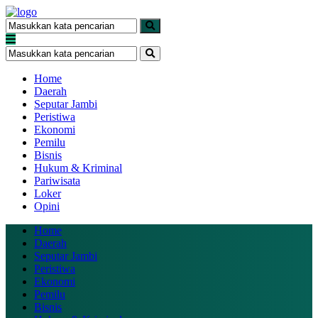
Home
Daerah
Seputar Jambi
Peristiwa
Ekonomi
Pemilu
Bisnis
Hukum & Kriminal
Pariwisata
Loker
Opini
Home
Daerah
Seputar Jambi
Peristiwa
Ekonomi
Pemilu
Bisnis