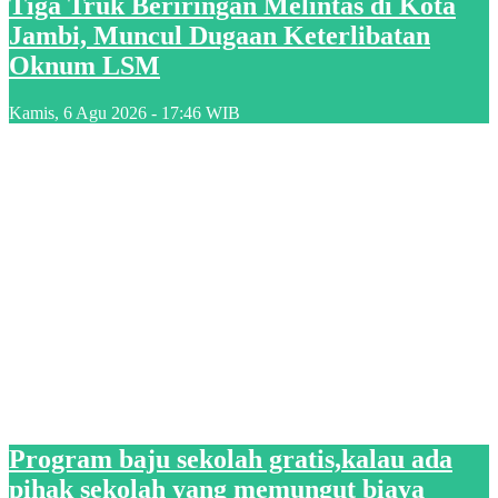
Tiga Truk Beriringan Melintas di Kota
Jambi, Muncul Dugaan Keterlibatan
Oknum LSM
Kamis, 6 Agu 2026 - 17:46 WIB
Program baju sekolah gratis,kalau ada
pihak sekolah yang memungut biaya