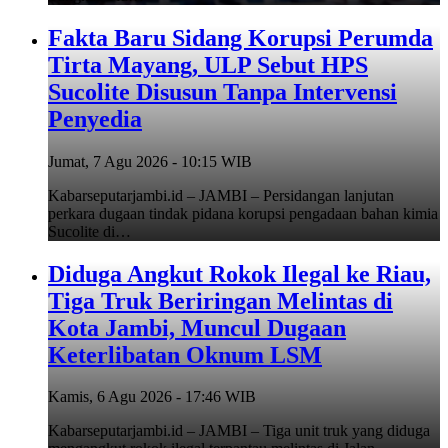
Fakta Baru Sidang Korupsi Perumda
Tirta Mayang, ULP Sebut HPS
Sucolite Disusun Tanpa Intervensi
Penyedia
Jumat, 7 Agu 2026 - 10:15 WIB
Kabarseputarjambi.id – JAMBI – Persidangan lanjutan
perkara dugaan tindak pidana korupsi pengadaan bahan kimia
Sucolite di…
Diduga Angkut Rokok Ilegal ke Riau,
Tiga Truk Beriringan Melintas di
Kota Jambi, Muncul Dugaan
Keterlibatan Oknum LSM
Kamis, 6 Agu 2026 - 17:46 WIB
Kabarseputarjambi.id – JAMBI – Tiga unit truk yang diduga