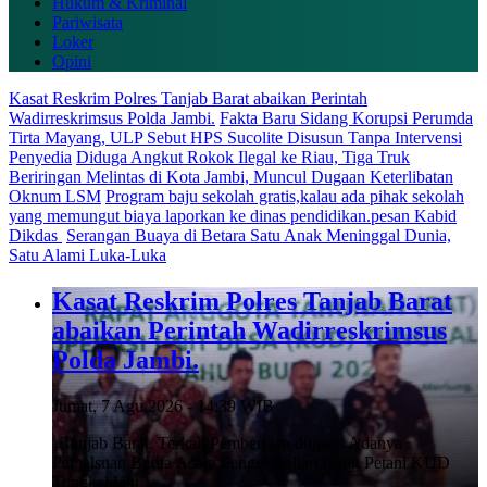
Hukum & Kriminal
Pariwisata
Loker
Opini
Kasat Reskrim Polres Tanjab Barat abaikan Perintah
Wadirreskrimsus Polda Jambi.
Fakta Baru Sidang Korupsi Perumda
Tirta Mayang, ULP Sebut HPS Sucolite Disusun Tanpa Intervensi
Penyedia
Diduga Angkut Rokok Ilegal ke Riau, Tiga Truk
Beriringan Melintas di Kota Jambi, Muncul Dugaan Keterlibatan
Oknum LSM
Program baju sekolah gratis,kalau ada pihak sekolah
yang memungut biaya laporkan ke dinas pendidikan.pesan Kabid
Dikdas
Serangan Buaya di Betara Satu Anak Meninggal Dunia,
Satu Alami Luka-Luka
Kasat Reskrim Polres Tanjab Barat
abaikan Perintah Wadirreskrimsus
Polda Jambi.
Jumat, 7 Agu 2026 - 14:39 WIB
Tanjab Barat. Terkait Pembertaan dugaan Adanya
Pemalsuan Berita Acara Pengembalian Uang Petani KUD
Tungkal Ulu…