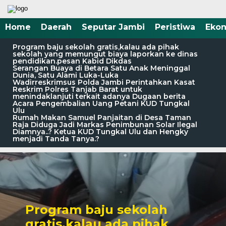
Home
Daerah
Seputar Jambi
Peristiwa
Eko
Program baju sekolah gratis,kalau ada pihak
sekolah yang memungut biaya laporkan ke dinas
pendidikan.pesan Kabid Dikdas
Serangan Buaya di Betara Satu Anak Meninggal
Dunia, Satu Alami Luka-Luka
Wadirreskrimsus Polda Jambi Perintahkan Kasat
Reskrim Polres Tanjab Barat untuk
menindaklanjuti terkait adanya Dugaan berita
Acara Pengembalian Uang Petani KUD Tungkal
Ulu
Rumah Makan Samuel Panjaitan di Desa Taman
Raja Diduga Jadi Markas Penimbunan Solar Ilegal
Diamnya..? Ketua KUD Tungkal Ulu dan Hengky
menjadi Tanda Tanya.?
Program baju sekolah
gratis,kalau ada pihak