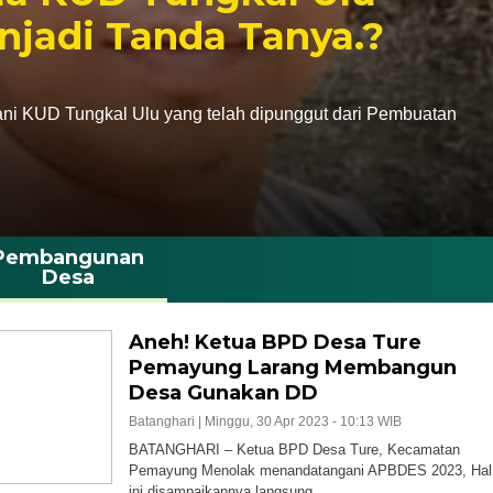
jadi Tanda Tanya.?
ani KUD Tungkal Ulu yang telah dipunggut dari Pembuatan
Pembangunan
Desa
Aneh! Ketua BPD Desa Ture
Pemayung Larang Membangun
Desa Gunakan DD
Batanghari |
Minggu, 30 Apr 2023 - 10:13 WIB
BATANGHARI – Ketua BPD Desa Ture, Kecamatan
Pemayung Menolak menandatangani APBDES 2023, Hal
ini disampaikannya langsung…