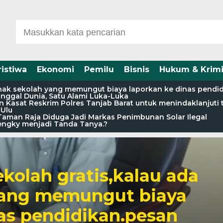
ristiwa
Ekonomi
Pemilu
Bisnis
Hukum & Krimi
pihak sekolah yang memungut biaya laporkan ke dinas pendi
nggal Dunia, Satu Alami Luka-Luka
 Kasat Reskrim Polres Tanjab Barat untuk menindaklanjuti 
Ulu
aman Raja Diduga Jadi Markas Penimbunan Solar Ilegal
engky menjadi Tanda Tanya.?
kolah gratis,kalau ada
yang memungut biaya
as pendidikan.pesan