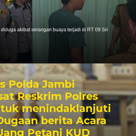
 diduga akibat serangan buaya terjadi di RT 09 Sri
s Polda Jambi
sat Reskrim Polres
ntuk menindaklanjuti
Dugaan berita Acara
Uang Petani KUD