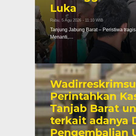
Luka
Rabu, 5 Agu 2026 - 11:10 WIB
Tanjung Jabung Barat – Peristiwa tragis
Menanti,…
Wadirreskrimsu
Perintahkan Ka
Tanjab Barat u
terkait adanya 
Pengembalian 