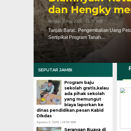
dan Hengky men
Minggu, 2 Agu 2026 - 22:36 WIB
Tanjab Barat.. Pengembalian Uang Pet
Sertipikat Program Tanah…
SEPUTAR JAMBI
Program baju
sekolah gratis,kalau
ada pihak sekolah
yang memungut
biaya laporkan ke
dinas pendidikan.pesan Kabid
Dikdas
Agustus 5, 2026 | 19:54 WIB
Serangan Buaya di