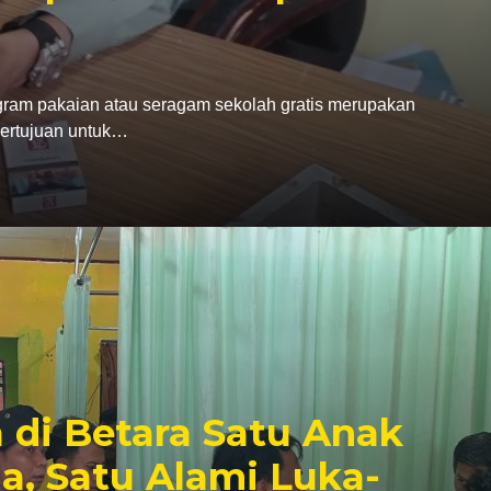
gram pakaian atau seragam sekolah gratis merupakan
bertujuan untuk…
 di Betara Satu Anak
a, Satu Alami Luka-