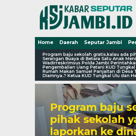
Home
Daerah
Seputar Jambi
Pe
Program baju sekolah gratis,kalau ada 
Serangan Buaya di Betara Satu Anak Meni
Wadirreskrimsus Polda Jambi Perintahkan
Pengembalian Uang Petani KUD Tungkal 
Rumah Makan Samuel Panjaitan di Desa T
Diamnya..? Ketua KUD Tungkal Ulu dan H
Program baju se
pihak sekolah 
laporkan ke din