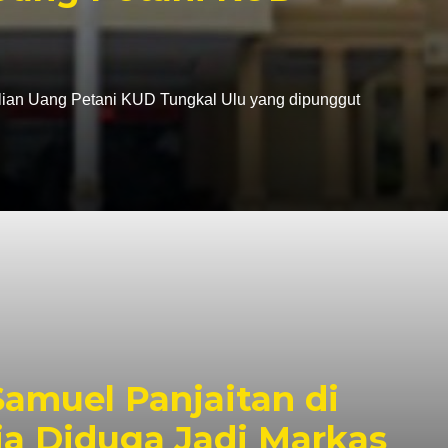
lian Uang Petani KUD Tungkal Ulu yang dipunggut
muel Panjaitan di
a Diduga Jadi Markas