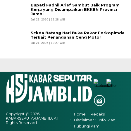
Bupati Fadhil Arief Sambut Baik Program
Kerja yang Disampaikan BKKBN Provinsi
Jambi
Juli 21, 2026 | 12:28 WIB
Sekda Batang Hari Buka Rakor Forkopimda
Terkait Penanganan Geng Motor
Juli 21, 2026 | 12:27 WIB
Copyright @ 2026
Home
Redaksi
KABARSEPUTARJAMBI.ID, All
Disclaimer
Info Iklan
Rights Reserved
Hubungi Kami