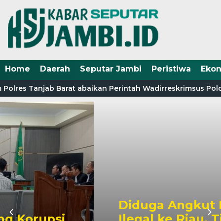
Home
Daerah
Seputar Jambi
Peristiwa
Eko
Polres Tanjab Barat abaikan Perintah Wadirreskrimsus Pold
Diduga Angkut Rokok
Ilegal ke Riau, Tiga Truk