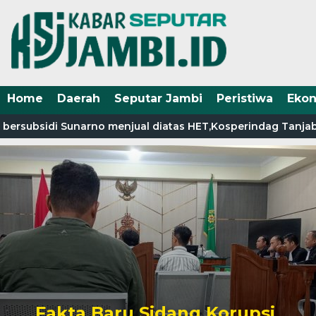
Home
Daerah
Seputar Jambi
Peristiwa
Eko
ersubsidi Sunarno menjual diatas HET,Kosperindag Tanjab Ba
Fakta Baru Sidang Korupsi