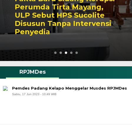
Perumda Tirta Mayang,
ULP Sebut HPS Sucolite
Disusun Tanpa Intervensi
Penyedia
RPJMDes
Pemdes Padang Kelapo Menggelar Musdes RPJMDes
Sabtu, 17 Jun 2023 - 10:49 WIB