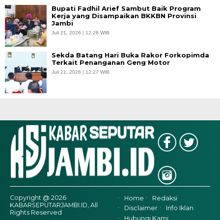
Bupati Fadhil Arief Sambut Baik Program
Kerja yang Disampaikan BKKBN Provinsi
Jambi
Juli 21, 2026 | 12:28 WIB
Sekda Batang Hari Buka Rakor Forkopimda
Terkait Penanganan Geng Motor
Juli 21, 2026 | 12:27 WIB
Copyright @ 2026
Home
Redaksi
KABARSEPUTARJAMBI.ID, All
Disclaimer
Info Iklan
Rights Reserved
Hubungi Kami