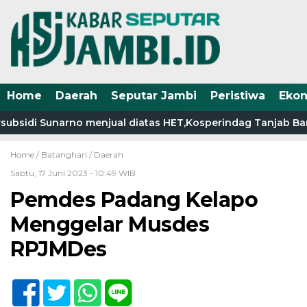
Home
Daerah
Seputar Jambi
Peristiwa
Eko
bsidi Sunarno menjual diatas HET,Kosperindag Tanjab Barat,
Home /
Batanghari
/
Daerah
Sabtu, 17 Juni 2023 - 10:49 WIB
Pemdes Padang Kelapo
Menggelar Musdes
RPJMDes