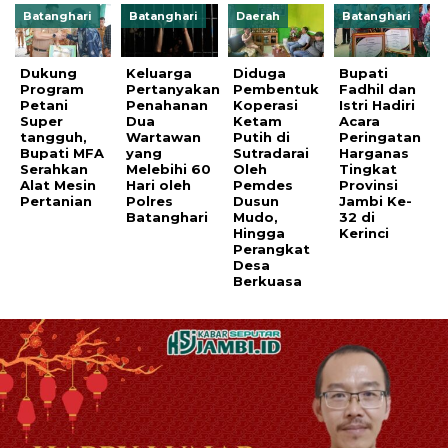
Batanghari
Batanghari
Daerah
Batanghari
Dukung
Keluarga
Diduga
Bupati
Program
Pertanyakan
Pembentuk
Fadhil dan
Petani
Penahanan
Koperasi
Istri Hadiri
Super
Dua
Ketam
Acara
tangguh,
Wartawan
Putih di
Peringatan
Bupati MFA
yang
Sutradarai
Harganas
Serahkan
Melebihi 60
Oleh
Tingkat
Alat Mesin
Hari oleh
Pemdes
Provinsi
Pertanian
Polres
Dusun
Jambi Ke-
Batanghari
Mudo,
32 di
Hingga
Kerinci
Perangkat
Desa
Berkuasa