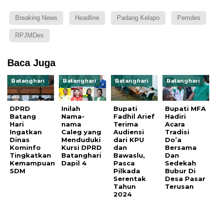
Breaking News
Headline
Padang Kelapo
Pemdes
RPJMDes
Baca Juga
Batanghari
Batanghari
Batanghari
Batanghari
DPRD
Inilah
Bupati
Bupati MFA
Batang
Nama-
Fadhil Arief
Hadiri
Hari
nama
Terima
Acara
Ingatkan
Caleg yang
Audiensi
Tradisi
Dinas
Menduduki
dari KPU
Do’a
Kominfo
Kursi DPRD
dan
Bersama
Tingkatkan
Batanghari
Bawaslu,
Dan
Kemampuan
Dapil 4
Pasca
Sedekah
SDM
Pilkada
Bubur Di
Serentak
Desa Pasar
Tahun
Terusan
2024