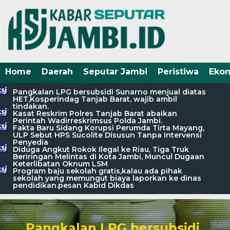
Home
Daerah
Seputar Jambi
Peristiwa
Eko
Pangkalan LPG bersubsidi Sunarno menjual diatas
HET,Kosperindag Tanjab Barat, wajib ambil
tindakan.
Kasat Reskrim Polres Tanjab Barat abaikan
Perintah Wadirreskrimsus Polda Jambi.
Fakta Baru Sidang Korupsi Perumda Tirta Mayang,
ULP Sebut HPS Sucolite Disusun Tanpa Intervensi
Penyedia
Diduga Angkut Rokok Ilegal ke Riau, Tiga Truk
Beriringan Melintas di Kota Jambi, Muncul Dugaan
Keterlibatan Oknum LSM
Program baju sekolah gratis,kalau ada pihak
sekolah yang memungut biaya laporkan ke dinas
pendidikan.pesan Kabid Dikdas
Pangkalan LPG bersubsidi