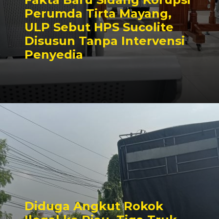
Perumda Tirta Mayang,
ULP Sebut HPS Sucolite
Disusun Tanpa Intervensi
Penyedia
Diduga Angkut Rokok