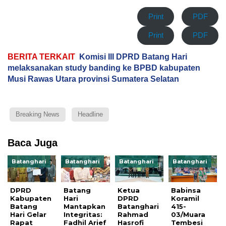
Print
PDF
Print
PDF
BERITA TERKAIT
Komisi III DPRD Batang Hari
melaksanakan study banding ke BPBD kabupaten
Musi Rawas Utara provinsi Sumatera Selatan
Breaking News
Headline
Baca Juga
Batanghari
Batanghari
Batanghari
Batanghari
DPRD
Batang
Ketua
Babinsa
Kabupaten
Hari
DPRD
Koramil
Batang
Mantapkan
Batanghari
415-
Hari Gelar
Integritas:
Rahmad
03/Muara
Rapat
Fadhil Arief
Hasrofi
Tembesi