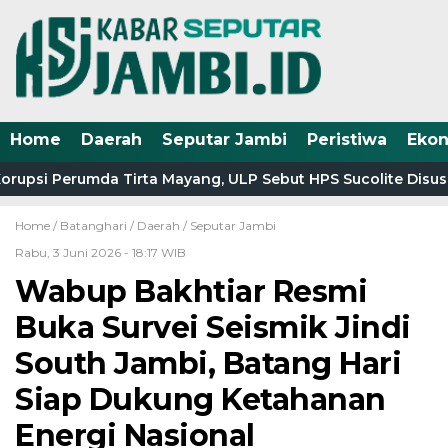
Home
Daerah
Seputar Jambi
Peristiwa
Eko
upsi Perumda Tirta Mayang, ULP Sebut HPS Sucolite Disusun
Home /
Batanghari
/
Daerah
/
Seputar Jambi
Rabu, 3 Juni 2026 - 18:17 WIB
Wabup Bakhtiar Resmi
Buka Survei Seismik Jindi
South Jambi, Batang Hari
Siap Dukung Ketahanan
Energi Nasional