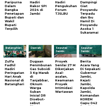
Paripurna
Hadiri
Hadiri
Dampingi
Dalam
Rakor SPI
Pengukuhan
Giat
Rangka
2024 di
Forum
Posyandu
Penetapan
Jambi
TJSLBU
Terpadu
Bupati dan
dan Ibu
Wakil
Hamil Di
Bupati
Posyandu
Terpilih
Asoka 1
Sukaramai
Batanghari
Daerah
Seputar
Seputar
Jambi
Jambi
Zulfa
Dugaan
Proyek
Berita
Fadhil
Penimbunan
Senilai 27 M
Acara Yang
Hadiri
Gas Subsidi
Dikerjakan
Di Sepakati
Peringatan
3 Kg Marak
Asal-
Gubernur
Hari Anak
di
asalan,
Jambi,
Nasional di
Tanjabbar,
Keamanan
Kejati
Batanghari
Oknum
Proyek
Jambi,
Warga
Intimidasi
Kapolda
Suban
Wartawan
Jambi,
Inisial DR
Komandan
Disebut-
KOREM
sebut
Gapu 042