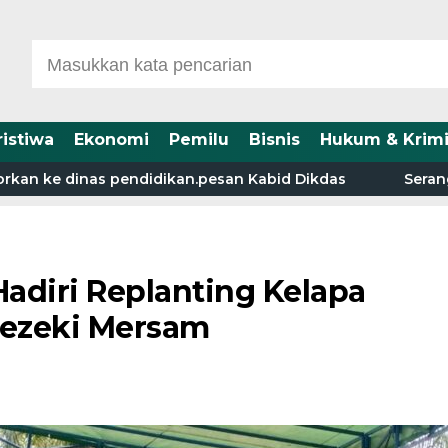
ristiwa
Ekonomi
Pemilu
Bisnis
Hukum & Krimi
ke dinas pendidikan.pesan Kabid Dikdas
Serangan Bua
adiri Replanting Kelapa
ezeki Mersam