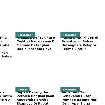
Batanghari
Batanghari
DPRD
Avanza Dan Truk Fuso
Pasca Dirut PT JBS di
ta
Terlibat Kecelakaan DI
Polisikan di Polres
Hamba
Mersam Batanghari,
Batanghari, Pelapor
Begini Kronologinya
Terima SP2HP
lkan
dialisa
Daerah
Batanghari
adat
Bupati Batang Hari
Antisipasi Dini
k Yatim
Peroleh Penghargaan
Kebakaran Hutan,
 ke-60
Anugerah Parahita
Pemkab Batang Hari
Ekapraya Di Rapat
Gelar Apel Siaga