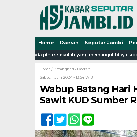
Home
Daerah
Seputar Jambi
Pe
is,kalau ada pihak sekolah yang memungut biaya laporkan 
Home /
Batanghari
/
Daerah
Sabtu, 1 Juni 2024 - 13:54 WIB
Wabup Batang Hari H
Sawit KUD Sumber R