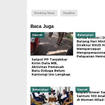
Breaking News
Headline
Baca Juga
Daerah
Batanghari
Ketua Komisi I 
Batang Hari Min
Direktur RSUD 
Mempercepat
Mengoperasiona
Pelayanan Hemo
Satpol PP Tanjabbar
Kirim Data NIB,
Aktivitas Pemecah
Batu Diduga Belum
Kantongi Izin Lengkap
Batanghari
Daerah
Bupati Anwar S
Santuni 100 Ana
di Momen Milad