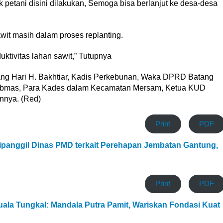
k petani disini dilakukan, Semoga bisa berlanjut ke desa-desa
it masih dalam proses replanting.
uktivitas lahan sawit,” Tutupnya
tang Hari H. Bakhtiar, Kadis Perkebunan, Waka DPRD Batang
tibmas, Para Kades dalam Kecamatan Mersam, Ketua KUD
nnya. (Red)
Print
PDF
panggil Dinas PMD terkait Perehapan Jembatan Gantung,
Print
PDF
 Kuala Tungkal: Mandala Putra Pamit, Wariskan Fondasi Kuat