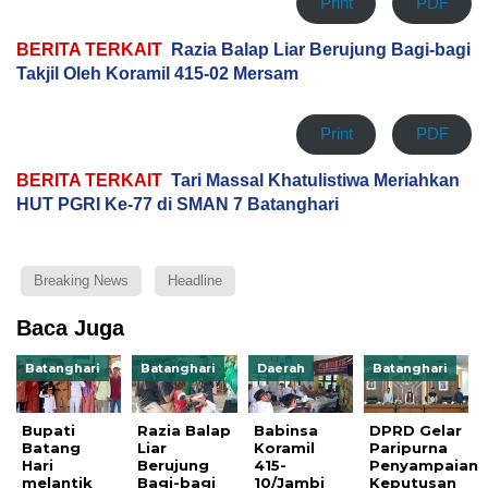
Print
PDF
BERITA TERKAIT
Razia Balap Liar Berujung Bagi-bagi
Takjil Oleh Koramil 415-02 Mersam
Print
PDF
BERITA TERKAIT
Tari Massal Khatulistiwa Meriahkan
HUT PGRI Ke-77 di SMAN 7 Batanghari
Breaking News
Headline
Baca Juga
Batanghari
Batanghari
Daerah
Batanghari
Bupati
Razia Balap
Babinsa
DPRD Gelar
Batang
Liar
Koramil
Paripurna
Hari
Berujung
415-
Penyampaian
melantik
Bagi-bagi
10/Jambi
Keputusan