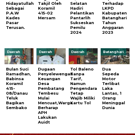
Hidayatullah
Takjil Oleh
Selatan
Terhadap
Sebagai
Koramil
Hadiri
LKPD
P.A.W
415-02
Pelantikan
Kabupaten
Kades
Mersam
Pantarlih
Batanghari
Pasar
Sukseskan
Tahun
Terusan.
Pemilu
Anggaran
2024
2023
Daerah
Daerah
Daerah
Batanghari
Bulan Suci
Dugaan
Tol Baleno
Dua
Ramadhan,
Penyelewengan
Tanpa
Sepeda
Babinsa
Keuangan
Tarif,
Motor
Koramil
Desa
Namun
Terlibat
415-
Pembatang
Pengendara
Laka
08/Danau
Tembesu
Tetap
Lantas, 1
Teluk
Mulai
Wajib Miliki
Orang
Bagikan
Mencuat,Warga
Kartu Tol
Meninggal
Sembako
Berharap
Dunia
APH
Lakukan
Auidt