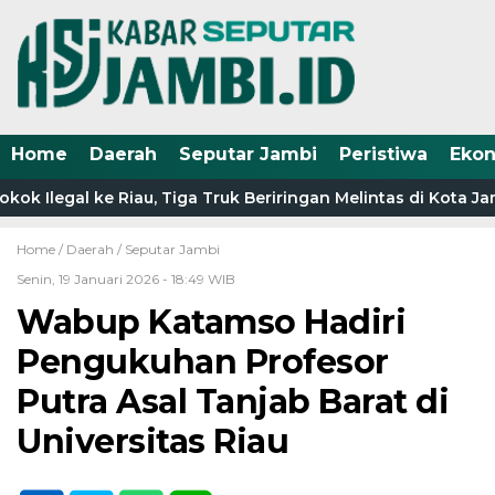
Home
Daerah
Seputar Jambi
Peristiwa
Eko
ok Ilegal ke Riau, Tiga Truk Beriringan Melintas di Kota J
Home /
Daerah
/
Seputar Jambi
Senin, 19 Januari 2026 - 18:49 WIB
Wabup Katamso Hadiri
Pengukuhan Profesor
Putra Asal Tanjab Barat di
Universitas Riau