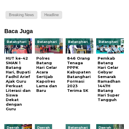
Breaking News
Headline
Baca Juga
Batanghari
Batanghari
Batanghari
Batanghari
HUT ke-42
Polres
846 Orang
Pemkab
SMAN 1
Batang
Tenaga
Batang
Batang
Hari Gelar
PPPK
Hari Gelar
Hari, Bupati
Acara
Kabupaten
Gebyar
Fadhil Arief
Sertijab
Batanghari
Semarak
Ajak Guru
Kapolres
Formasi
Ramadhan
Perkuat
Lama dan
2023
1447H
Literasi dan
Baru
Terima SK
Batang
Siswa
Hari Super
Dekat
Tangguh
dengan
Guru
Daerah
Daerah
Batanghari
Daerah