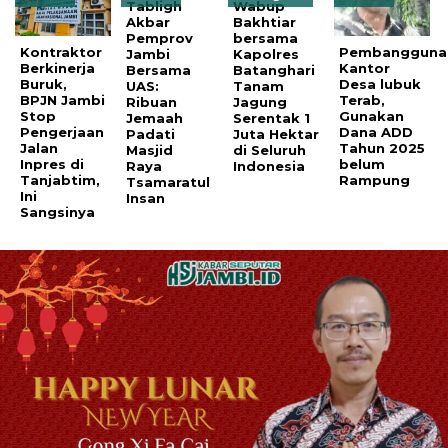
Tabligh
Wabup
Akbar
Bakhtiar
Pemprov
bersama
Kontraktor
Pembangguna
Jambi
Kapolres
Berkinerja
Kantor
Bersama
Batanghari
Buruk,
Desa lubuk
UAS:
Tanam
BPJN Jambi
Terab,
Ribuan
Jagung
Stop
Gunakan
Jemaah
Serentak 1
Pengerjaan
Dana ADD
Padati
Juta Hektar
Jalan
Tahun 2025
Masjid
di Seluruh
Inpres di
belum
Raya
Indonesia
Tanjabtim,
Rampung
Tsamaratul
Ini
Insan
Sangsinya