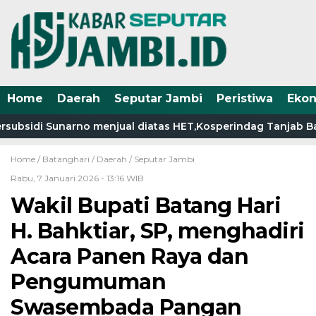
Home
Daerah
Seputar Jambi
Peristiwa
Eko
ubsidi Sunarno menjual diatas HET,Kosperindag Tanjab Barat
Home /
Batanghari
/
Daerah
/
Seputar Jambi
Rabu, 7 Januari 2026 - 13:16 WIB
Wakil Bupati Batang Hari
H. Bahktiar, SP, menghadiri
Acara Panen Raya dan
Pengumuman
Swasembada Pangan