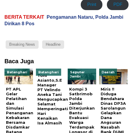
Print
PDF
BERITA TERKAIT
Pengamanan Nataru, Polda Jambi
Dirikan 8 Pos
Breaking News
Headline
Baca Juga
Batanghari
Batanghari
Seputar
Daerah
Toni
Jambi
Asianto,S.E
Manager
PT APL
Kompi 3
Miris !!
PT Velindo
Gelar
Satbrimob
Diduga
Aneka Tani
Pelatihan
Polda
Bendahara
Mengucapkan
dan
Jambi
Dinas DP3A
Selamat
Simulasi
Diterjunkan
Sarolangun
Memperingati
Penanganan
Bantu
Gelapkan
Hari
Kebakaran
Evakuasi
Dana
Kenaikan
Bersama
Warga
Angsuran
Isa Almasih
Disdamkar
Terdampak
Nasabah
Batang
Longsor di
Bank DUMI