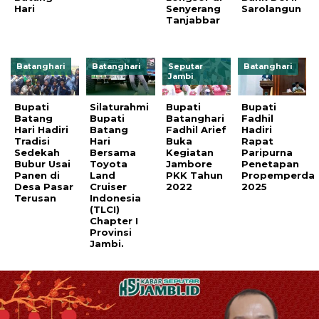
Hari
Senyerang
Sarolangun
Tanjabbar
Batanghari
Batanghari
Seputar
Batanghari
Jambi
Bupati
Silaturahmi
Bupati
Bupati
Batang
Bupati
Batanghari
Fadhil
Hari Hadiri
Batang
Fadhil Arief
Hadiri
Tradisi
Hari
Buka
Rapat
Sedekah
Bersama
Kegiatan
Paripurna
Bubur Usai
Toyota
Jambore
Penetapan
Panen di
Land
PKK Tahun
Propemperda
Desa Pasar
Cruiser
2022
2025
Terusan
Indonesia
(TLCI)
Chapter I
Provinsi
Jambi.