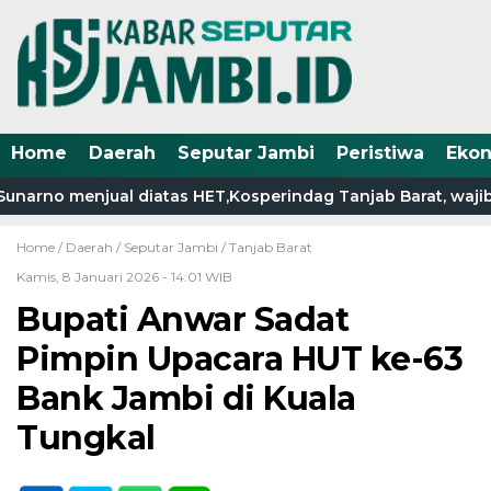
Home
Daerah
Seputar Jambi
Peristiwa
Eko
arno menjual diatas HET,Kosperindag Tanjab Barat, wajib a
Home /
Daerah
/
Seputar Jambi
/
Tanjab Barat
Kamis, 8 Januari 2026 - 14:01 WIB
Bupati Anwar Sadat
Pimpin Upacara HUT ke-63
Bank Jambi di Kuala
Tungkal