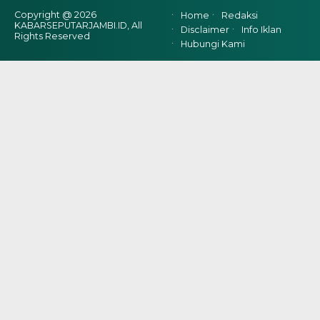
Copyright @ 2026
Home
Redaksi
KABARSEPUTARJAMBI.ID, All
Disclaimer
Info Iklan
Rights Reserved
Hubungi Kami