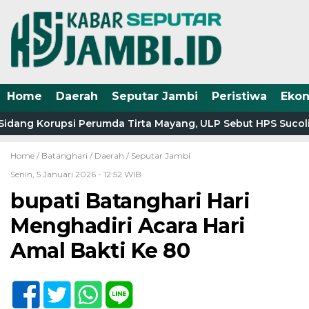
Home
Daerah
Seputar Jambi
Peristiwa
Eko
idang Korupsi Perumda Tirta Mayang, ULP Sebut HPS Sucolit
Home /
Batanghari
/
Daerah
/
Seputar Jambi
Senin, 5 Januari 2026 - 12:52 WIB
bupati Batanghari Hari
Menghadiri Acara Hari
Amal Bakti Ke 80