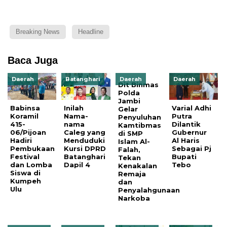
Breaking News
Headline
Baca Juga
Daerah
Batanghari
Daerah
Daerah
Dit Binmas
Polda
Jambi
Babinsa
Inilah
Varial Adhi
Gelar
Koramil
Nama-
Putra
Penyuluhan
415-
nama
Dilantik
Kamtibmas
06/Pijoan
Caleg yang
Gubernur
di SMP
Hadiri
Menduduki
Al Haris
Islam Al-
Pembukaan
Kursi DPRD
Sebagai Pj
Falah,
Festival
Batanghari
Bupati
Tekan
dan Lomba
Dapil 4
Tebo
Kenakalan
Siswa di
Remaja
Kumpeh
dan
Ulu
Penyalahgunaan
Narkoba