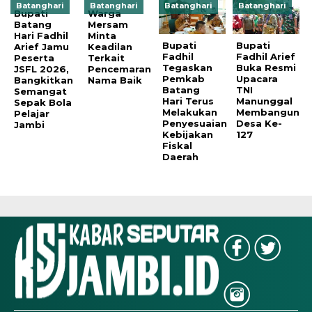
Batanghari
Batanghari
Batanghari
Batanghari
Bupati
Warga
Batang
Mersam
Hari Fadhil
Minta
Bupati
Bupati
Arief Jamu
Keadilan
Fadhil
Fadhil Arief
Peserta
Terkait
Tegaskan
Buka Resmi
JSFL 2026,
Pencemaran
Pemkab
Upacara
Bangkitkan
Nama Baik
Batang
TNI
Semangat
Hari Terus
Manunggal
Sepak Bola
Melakukan
Membangun
Pelajar
Penyesuaian
Desa Ke-
Jambi
Kebijakan
127
Fiskal
Daerah