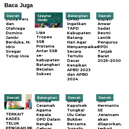
Baca Juga
Daerah
Seputar
Batanghari
Daerah
Dunia Pers
DPRD
Bupati
Jambi
dan
Ingatkan
Anwar
Olahraga
TAPD
Sadat
Liga
Domino
Kabupaten
Resmi
Tropeo
Jambi
Batang
Lantik
SSB
Berduka, M.
Hari Agar
Pengurus
Pratama
Idris
Menyampaikan
PPDI
Antar SSB
Siregar
Secara
Tanjab
se-
Tutup Usia
Tertulis
Barat
kabupaten
Dasar
2025–2030
Batanghari
Kenaikan
Berjalan
APBD 2023
Sukses
dan APBD
2024
Daerah
Batanghari
Daerah
Daerah
‎Lomba
Sinergi!
Joni
Ceramah
Kapolsek
Hermanto
Agama
Tungkal
SE
TERKAIT
Kepala
Ulu Gelar
,terancam
KADES
OPD Dalam
Bukber
akan
TELUK
Rangka
Bersama
dilaporkan,
PENGKAH,INI
Gebyar
Jurnalis
terkait