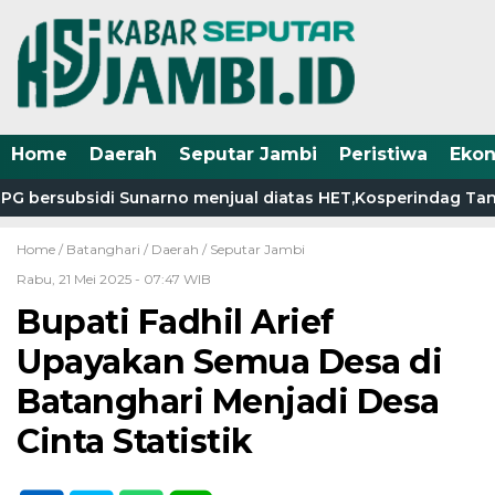
Home
Daerah
Seputar Jambi
Peristiwa
Eko
 bersubsidi Sunarno menjual diatas HET,Kosperindag Tanjab
Home /
Batanghari
/
Daerah
/
Seputar Jambi
Rabu, 21 Mei 2025 - 07:47 WIB
Bupati Fadhil Arief
Upayakan Semua Desa di
Batanghari Menjadi Desa
Cinta Statistik