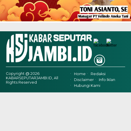
Copyright @ 2026
Home
Redaksi
KABARSEPUTARJAMBI.ID, All
Disclaimer
Info Iklan
Rights Reserved
Hubungi Kami