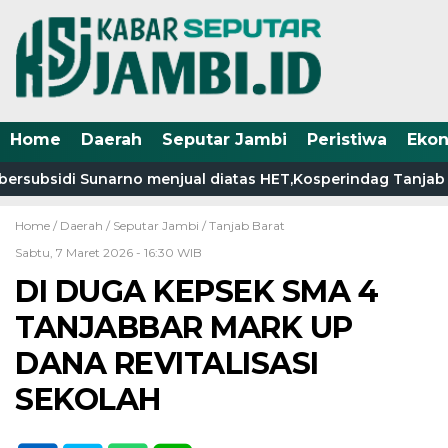
Home
Daerah
Seputar Jambi
Peristiwa
Eko
subsidi Sunarno menjual diatas HET,Kosperindag Tanjab Bar
Home /
Daerah
/
Seputar Jambi
/
Tanjab Barat
Sabtu, 7 Maret 2026 - 16:30 WIB
DI DUGA KEPSEK SMA 4
TANJABBAR MARK UP
DANA REVITALISASI
SEKOLAH