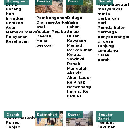
Batanghari
Daerah
Daerah
Daerah
DPRD
Mengkhawatir
Batang
masyarakat
Hari
minta
Pembangunan
Diduga
Ingatkan
perbaikan
Drainase,terkesan
Mafia
Pemkab
dari
asal-
Lahan
Agar
Pemda,halte
Asalan,Pejabat
Sulap
Memaksimalkan
dermaga
Daerah
Hutan
Pelayanan
penyeberanga
Mulai
Kawasan
Kesehatan
di desa
berkoar
Menjadi
tanjung
Perkebunan
senjulang
Kelapa
rusak
Sawit di
parah
Renah
Mandaluh,
Aktivis
Akan Lapor
ke Pihak
Berwenang
hingga Ke
KPK RI
Daerah
Batanghari
Daerah
Seputar
Satresnarkoba
Warga
Jambi
Polres
Tembesi
Tanjab
Lakukan