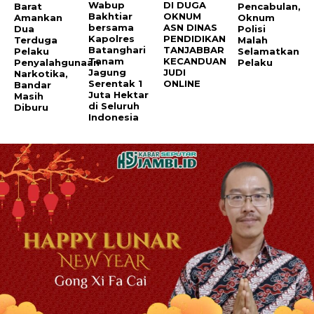
Wabup
DI DUGA
Barat
Pencabulan,
Bakhtiar
OKNUM
Amankan
Oknum
bersama
ASN DINAS
Dua
Polisi
Kapolres
PENDIDIKAN
Terduga
Malah
Batanghari
TANJABBAR
Pelaku
Selamatkan
Tanam
KECANDUAN
Penyalahgunaan
Pelaku
Jagung
JUDI
Narkotika,
Serentak 1
ONLINE
Bandar
Juta Hektar
Masih
di Seluruh
Diburu
Indonesia